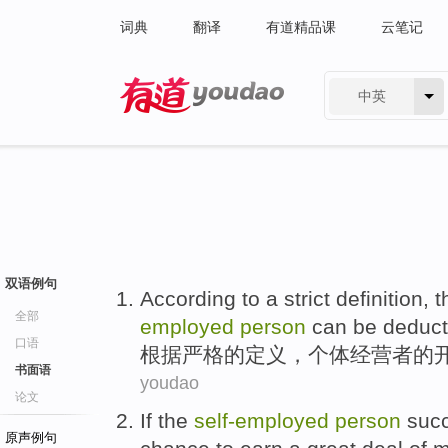
词典
翻译
有道精品课
云笔记
中英
有道 - 网易旗下搜索
双语例句
According to
a
strict
definition
,
t
全部
employed
person
can be
deduc
口语
根据
严格
的
定义
，个体
经营者
的
书面语
youdao
论文
If
the
self-employed
person
suc
原声例句