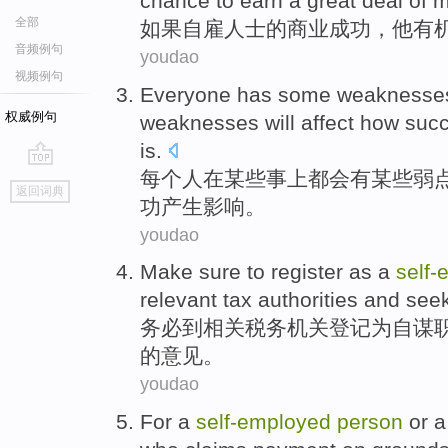
chance
to
earn
a great deal of
m
全部
如果
自
雇人士的
商业
成功
，
他
有
音频例句
youdao
视频例句
Everyone
has
some
weaknesse
权威例句
weaknesses
will
affect
how
succ
is.
每个
人
在
某些
事上
都会
有
某些
弱
go
返回词典
top
功
产生
影响
。
youdao
Make sure
to
register
as
a
self
relevant
tax
authorities
and
see
务必
到
相关
税务
机关
登记
为
自谋
的
意见
。
youdao
For a
self-employed
person
or a