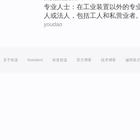
专业
人士：在
工业
装置
以外
的
专
人
或
法人
，
包括
工人
和
私营业者
youdao
关于有道
Investors
有道智选
官方博客
技术博客
诚聘英