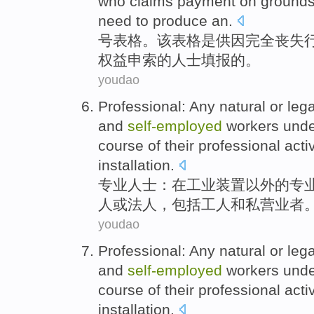
who
claims
payment
on
grounds
need to produce an.
号
表格。该表格
是
供
因
完全
丧失
权益
申
索的
人士
填报的。
youdao
Professional
:
Any
natural
or
leg
and
self-employed
workers
unde
course
of
their professional
activ
installation
.
专业
人士：在
工业
装置
以外
的
专
人
或
法人
，
包括
工人
和
私营业者
youdao
Professional
:
Any
natural
or
leg
and
self-employed
workers
unde
course
of
their professional
activ
installation
.