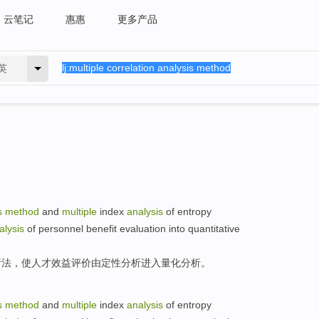
云笔记
惠惠
更多产品
英
s
method
and
multiple
index
analysis
of
entropy
alysis
of personnel
benefit
evaluation
into
quantitative
析法
，
使
人才
效益
评价
由定性
分析
进入
量化
分析。
s
method
and
multiple
index
analysis
of
entropy