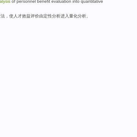
alysis
of personnel
benefit
evaluation
into
quantitative
析法
，
使
人才
效益
评价
由定性
分析
进入
量化
分析。