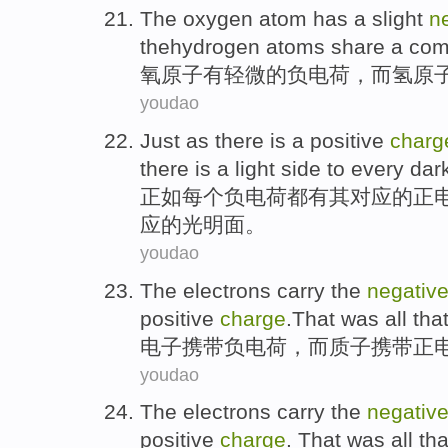
The
oxygen atom
has a
slight
n
thehydrogen atoms
share a co
氧原子
有
轻微
的负电荷
，
而
氢原
youdao
Just as
there
is a positive
charg
there is a
light
side
to every
dar
正如
每个
负电荷
都
有
其对应的
正
应的
光明
面
。
youdao
The electrons
carry
the
negativ
positive
charge
.That was
all
tha
电子
携带
负电荷，
而
质子携带
正
youdao
The electrons
carry
the
negativ
positive
charge
.
That
was
all
th