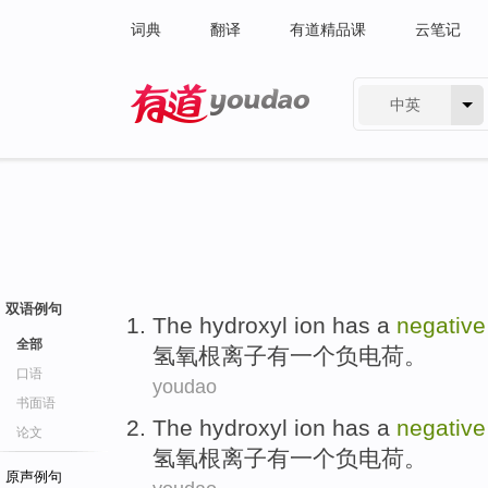
词典
翻译
有道精品课
云笔记
中英
有道 - 网易旗下搜索
双语例句
The hydroxyl
ion
has
a
negativ
全部
氢氧根
离子
有
一个
负电荷
。
口语
youdao
书面语
The hydroxyl
ion
has
a
negativ
论文
氢氧根
离子
有
一个
负电荷
。
原声例句