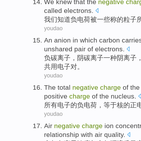
We
knew that
the
negative
char
called
electrons
.
我们
知道
负电荷
被
一些
称
的
粒子
youdao
An
anion
in which
carbon
carrie
unshared
pair
of
electrons
.
负
碳
离子
，阴碳离子
一
种阴离子
共用
电子
对
。
youdao
The total
negative
charge
of
th
positive
charge
of the
nucleus
.
所有
电子
的
负电荷
，
等于
核
的
正
youdao
Air
negative
charge
ion
concentr
relationship
with
air
quality
.