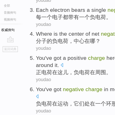
youdao
全部
Each
electron
bears
a
single
ne
音频例句
每
一
个
电子
都
带有
一个负电荷。
视频例句
youdao
权威例句
Where is
the
center
of
net
negat
分子
的
负电荷
，
中心
在哪
？
go
youdao
返回词典
top
You've got a positive
charge
her
around
it.
正电荷
在
这儿
，
负电荷
在周围。
youdao
You've got
negative
charge
in
m
负电荷
在
运动
，
它们
处在
一个
环
youdao