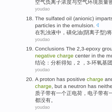
空气
负离子
浓度
与
空气环境
质量
youdao
The
sulfated
oil
(
anionic
)
impart
particles
in the emulsion.
在
乳浊液
中，磺化
油
(
阴离子型
)将
youdao
Conclusions The
2
,
3-epoxy
gro
negative
charge
center
in
the
mo
结论：分析得知，
2
，3-
环氧
基
youdao
A
proton has
positive
charge
an
charge
, but a
neutron
has neithe
质子带有
一个
正电荷
，电子带有
都没有。
youdao