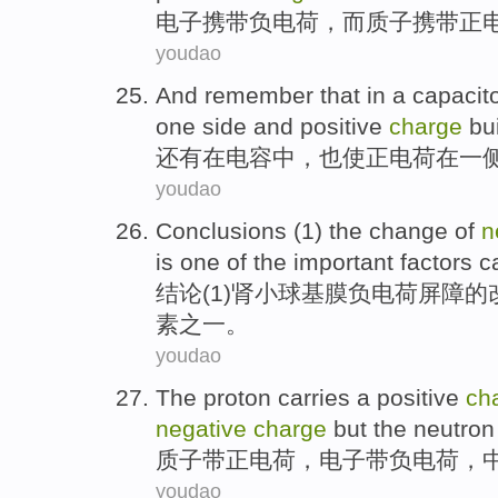
电子
携带
负电荷
，
而
质子携带正
youdao
And
remember that
in
a
capacit
one side
and positive
charge
bu
还有
在
电容中
，也使正电荷
在
一
youdao
Conclusions
(
1
) the
change
of
n
is
one
of the
important
factors
c
结论
(
1
)肾小球基膜负电荷
屏障
的
素
之一
。
youdao
The proton
carries a positive
ch
negative
charge
but the
neutron
质子
带
正电荷
，
电子
带
负电荷
，
youdao