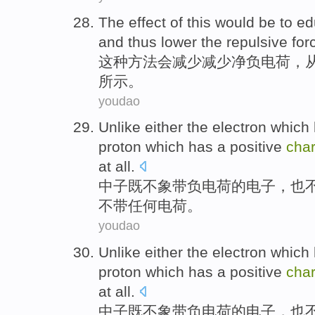
The effect of
this would
be to
ed
and
thus
lower
the
repulsive
for
这种
方法
会
减少
减少
净
负电荷
，
所示。
youdao
Unlike
either
the
electron
which
proton
which has a positive
cha
at
all
.
中子
既
不
象
带
负电荷
的
电子
，也
不
带任何
电荷
。
youdao
Unlike
either
the
electron
which
proton
which has a positive
cha
at
all
.
中子
既
不
象
带
负电荷
的
电子
，也