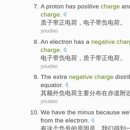
A proton
has positive
charge
an
charge
.
质子
带正电荷，
电子
带
负电荷
。
youdao
An electron
has a
negative
char
charge
.
电子
带负电荷，
质子
带正电荷。
youdao
The
extra
negative
charge
distr
equator
.
其
额外
负电荷
主要
分布
在
赤道附
youdao
We
have
the
minus
because
we
from the
electron
.
有
这个
负号
的
原因
是
，
我们
得到