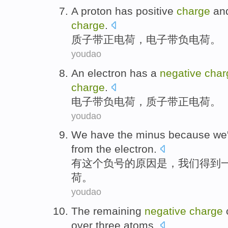
A proton
has positive
charge
an
charge
.
质子
带正电荷，
电子
带
负电荷
。
youdao
An electron
has a
negative
char
charge
.
电子
带负电荷，
质子
带正电荷。
youdao
We
have
the
minus
because
we
from the
electron
.
有
这个
负号
的
原因
是
，
我们
得到
荷
。
youdao
The remaining
negative
charge
over
three
atoms
.