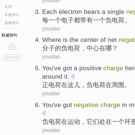
youdao
全部
Each
electron
bears
a
single
ne
音频例句
每
一
个
电子
都
带有
一个负电荷。
视频例句
youdao
权威例句
Where is
the
center
of
net
negat
分子
的
负电荷
，
中心
在哪
？
go
youdao
返回词典
top
You've got a positive
charge
her
around
it.
正电荷
在
这儿
，
负电荷
在周围。
youdao
You've got
negative
charge
in
m
负电荷
在
运动
，
它们
处在
一个
环
youdao