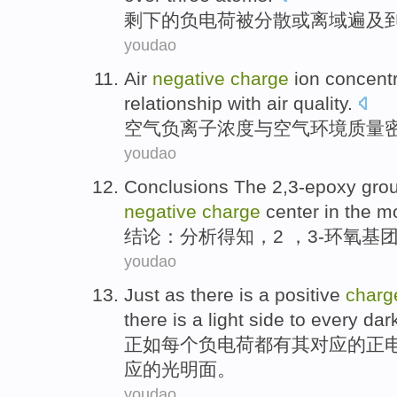
剩下
的
负电荷
被
分散
或
离域遍及
youdao
Air
negative
charge
ion
concentr
relationship
with
air
quality
.
空气
负离子
浓度
与
空气环境
质量
youdao
Conclusions The
2
,
3-epoxy
gro
negative
charge
center
in
the
mo
结论：分析得知，
2
，3-
环氧
基
youdao
Just as
there
is a positive
charg
there is a
light
side
to every
dar
正如
每个
负电荷
都
有
其对应的
正
应的
光明
面
。
youdao