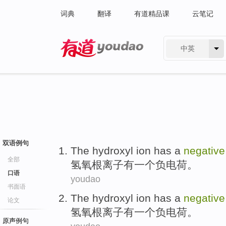
词典
翻译
有道精品课
云笔记
中英
有道 - 网易旗下搜索
双语例句
The hydroxyl
ion
has
a
negativ
全部
氢氧根
离子
有
一个
负电荷
。
口语
youdao
书面语
The hydroxyl
ion
has
a
negativ
论文
氢氧根
离子
有
一个
负电荷
。
原声例句