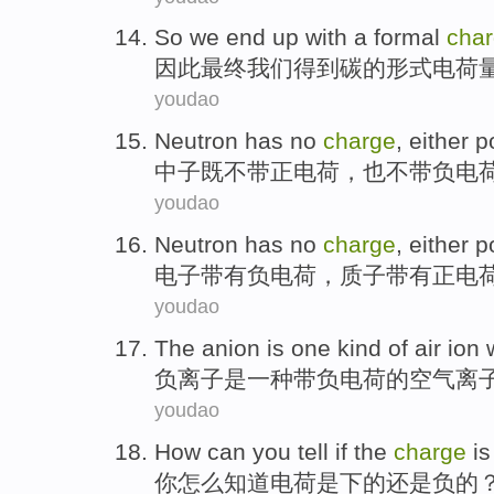
So
we
end up
with
a
formal
cha
因此
最终
我们
得到
碳
的
形式
电荷
youdao
Neutron
has
no
charge
,
either
po
中子
既
不
带正电荷
，
也
不带负电
youdao
Neutron
has
no
charge
, either p
电子带有
负电荷
，质子带有
正电
youdao
The anion
is
one
kind
of
air
ion
负离子
是
一
种
带
负电荷
的
空气
离
youdao
How can
you
tell
if the
charge
is
你
怎么
知道
电荷
是
下的
还是
负
的