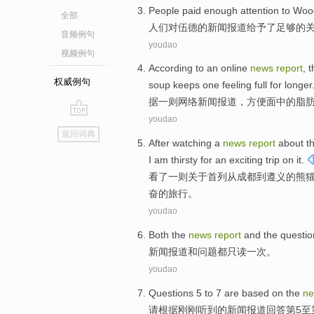
P
eople paid enough attention to Wo
全部
人
们对伍德的新闻报道给予了足够的
音频例句
youdao
视频例句
A
ccording to an online
news
report
, 
权威例句
soup keeps one feeling full for longer
据
一则网络新闻报道，方便面中的脂
youdao
go
返回词典
top
A
fter watching a
news
report
about th
I am thirsty for an exciting trip on it.
看
了一则关于首列从成都到遵义的熊
奋的旅行。
youdao
Both the
news
report
and
the
questio
新闻
报道
和
问题
都
只读一次。
youdao
Questions
5
to
7
are
based on
the
n
请
根据
刚刚听到
的
新闻
报道
回答
第5
至