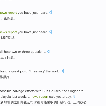
news
report
you
have just
heard
.
三
、
第四
题。
news
report
you
have just
heard
.
题
1
和
问题
2
。
ill
hear
two
or
three
questions
.
到
三个
问题
。
 doing
a great
job of
"
greening
"
the world
.
得
很
好。
possible
salvage
efforts
with
Sun
Cruises
, the
Singapore
Malaysia
last week
,
a
news
report
said
yesterday
.
与
新加坡
的
太阳
邮轮
公司
讨论
可能
采取的
打捞
行动。
上周
该公