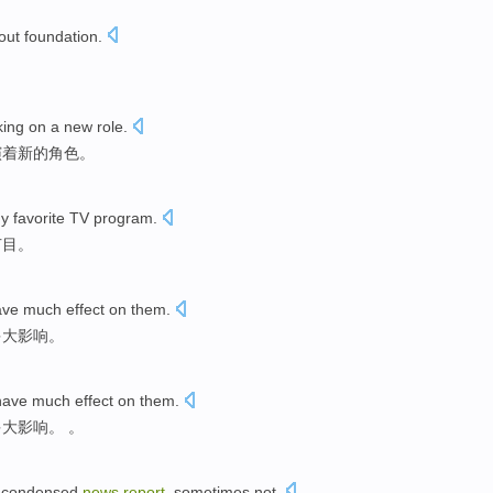
out
foundation
.
king
on a
new
role
.
演着
新的
角色
。
y
favorite
TV
program
.
节目
。
ave
much
effect
on
them
.
多大
影响
。
 have
much
effect
on
them
.
多大
影响
。 。
 condensed
news
report
,
sometimes
not.