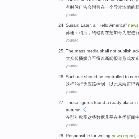
有时候
广告
会
附带
在
一个
异常
浓缩的
youdao
Susan
:
Later
, a "
Hello
America
"
news
苏珊
：
稍后
，
约翰
将
在
芝加哥为您进
youdao
The mass
media
shall
not
publish
ad
大众
传播
媒介
不得以
新闻
报道
形式
发
youdao
Such
act
should be
controlled
to
corr
这样
的
行为
应该
控制
，以此
来
端正
记
youdao
Those
figures
found a ready place
in
autumn
.
在那年
秋季
这些
数据
几乎
在
各类
新闻
youdao
Responsible for
writing
news
report
,