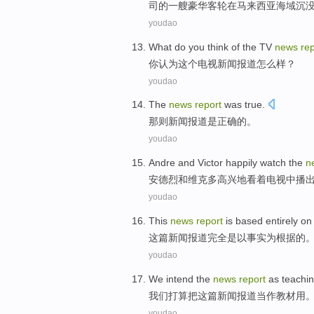
司的
一
艘
豪华
客轮
在马来西亚
海域
沉
youdao
What do
you
think
of
the
TV
news
rep
你
认为
这个
电视
新闻
报道
怎么样？
youdao
The
news
report
was
true
.
那
则新闻
报道
是
正确
的。
youdao
Andre
and
Victor
happily
watch
the
n
安德烈
和
维克多
高兴地
看着
电视中播
youdao
This
news
report
is
based
entirely
o
这
篇新闻
报道
完全
是以
事实
为根据的
youdao
We
intend
the
news
report
as
teachin
我们
打算把
这
篇新闻
报道
当作
教材
用
youdao