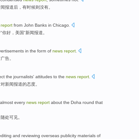
新闻
报道后
，有时候则没有。
report
from
John
Banks
in
Chicago
.
行
“
你好
，
美国
”
新闻
报道
。
vertisements
in the
form
of
news
report
.
布
广告
。
ect the
journalists
' attitudes
to
the
news
report
.
者
对
新闻
报道
的
态度
。
almost
every
news
report
about the Doha
round
that
中随处可见。
editing
and
reviewing
overseas
publicity
materials
of