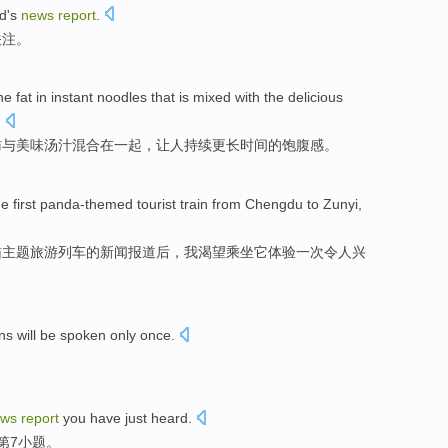
od's
news
report
.
关注。
the fat in instant noodles that is mixed with the delicious
.
肪与美味汤汁混合在一起，让人持续更长时间的饱腹感。
e first panda-themed tourist train from Chengdu to Zunyi,
猫主题旅游列车的新闻报道后，我渴望乘坐它体验一次令人兴
ns
will be
spoken only
once
.
ews
report
you
have just
heard
.
第7
小题。