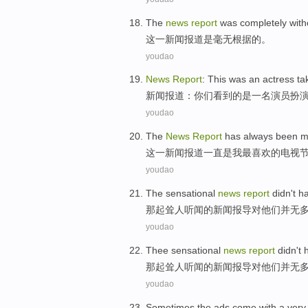
The
news
report
was
completely with
这一
新闻
报道
是
毫无
根据
的。
youdao
News
Report
: This
was
an
actress ta
新闻
报道
：你们看到的
是
一
名演员
扮
youdao
The
News
Report
has always been
m
这一
新闻
报道
一直
是
我
最喜欢
的
电视
youdao
The sensational
news
report
didn't h
那
起耸人听闻的
新闻
报导
对
他们并无
youdao
Thee sensational
news
report
didn't
那
起耸人听闻的
新闻
报导
对
他们并无
youdao
Sometimes
the
ads
come with
a
very