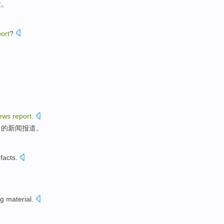
没
。
ort
?
ews
report
.
出的
新闻
报道。
n
facts
.
。
g material
.
。