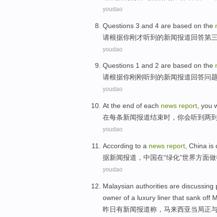
youdao
Questions
3
and
4
are
based on
the
请
根据
你
刚才
听到
的
新闻
报道
回答
第
youdao
Questions
1
and
2
are
based on
the
请
根据
你
刚刚
听到
的
新闻
报道
回答
问
youdao
At
the
end
of
each
news
report
,
you
w
在
每
条新闻
报道
结束时
，
你
会
听到
两
youdao
According to
a
news
report
,
China
is
据
新闻
报道
，
中国
在
“绿化”世界
方面
做
youdao
Malaysian
authorities
are
discussing
owner
of
a
luxury
liner
that
sank
off 
昨日
有
新闻
报道
称，
马来西亚
当局
正