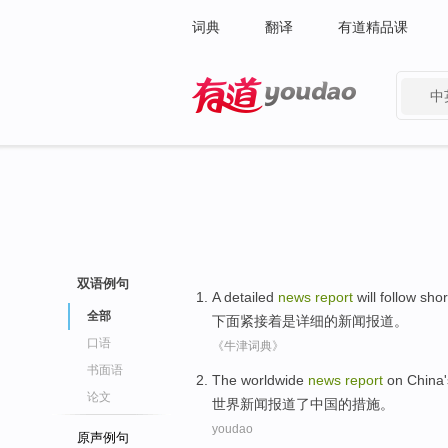
词典
翻译
有道精品课
中
有道 - 网易旗下搜索
双语例句
A
detailed
news
report
will follow
short
全部
下面
紧接着
是
详细
的
新闻
报道
。
口语
《牛津词典》
书面语
T
he worldwide
news
report
on China'
论文
世
界新闻报道了中国的措施。
youdao
原声例句