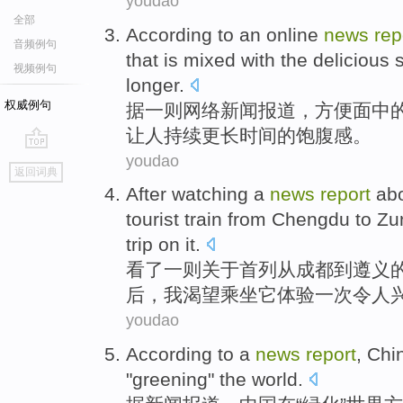
youdao
全部
A
ccording to an online
news
rep
音频例句
that is mixed with the delicious 
视频例句
longer.
权威例句
据
一则网络新闻报道，方便面中
让人持续更长时间的饱腹感。
youdao
go
返回词典
top
A
fter watching a
news
report
abo
tourist train from Chengdu to Zun
trip on it.
看
了一则关于首列从成都到遵义
后，我渴望乘坐它体验一次令人
youdao
According to
a
news
report
,
Chi
"
greening
"
the world
.