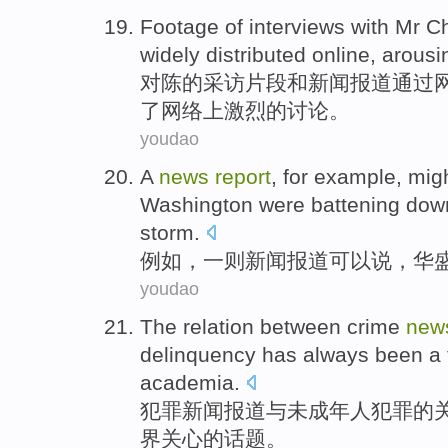
Footage
of
interviews
with
Mr C
widely
distributed
online
,
arousi
对
陈
的
采访
片段
和
新闻
报道
通过
了
网络
上
激烈
的讨论。
youdao
A
news
report
,
for example
,
migh
Washington
were battening
down
storm
.
例如
，一则
新闻
报道
可以说
，
华
youdao
The
relation between
crime
new
delinquency
has always been
a
academia.
犯罪
新闻
报道
与
未成年人
犯罪
的
界
关心
的
话题
。