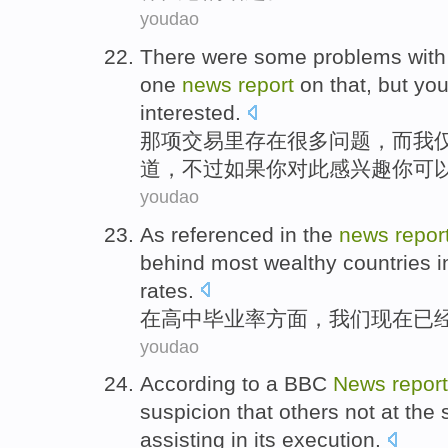
youdao
There were
some
problems
wit
one
news
report
on
that
,
but
yo
interested.
那
项交易
里
存在
很多
问题
，
而
我
道
，
不过
如果
你对此感兴趣你
可
youdao
As referenced
in
the
news
repor
behind
most
wealthy
countries
i
rates
.
在
高中
毕业
率
方面，
我们
现在
已
youdao
According to
a BBC
News
report
suspicion that
others
not at
the
s
assisting in
its execution.