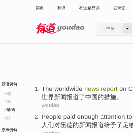
词典
翻译
有道精品课
云笔记
中英
有道 - 网易旗下搜索
双语例句
T
he worldwide
news
report
on C
全部
世
界新闻报道了中国的措施。
口语
youdao
书面语
P
eople paid enough attention t
论文
人
们对伍德的新闻报道给予了足
原声例句