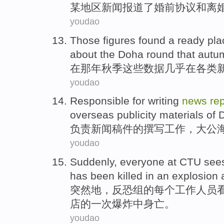
某
地区
新闻
报道
了
婚前协议
和
离
youdao
Those
figures
found a ready pl
about the Doha
round
that
autu
在那年
秋季
这些
数据
几乎
在
各类
youdao
Responsible for
writing
news
rep
overseas
publicity
materials
of
负责
新闻
稿件
的
撰写
工作，
大公
youdao
Suddenly
,
everyone
at CTU
see
has been
killed
in
an
explosion
突然地
，反恐组的
每个
工作
人员
店的
一
次
爆炸
中
身亡
。
youdao