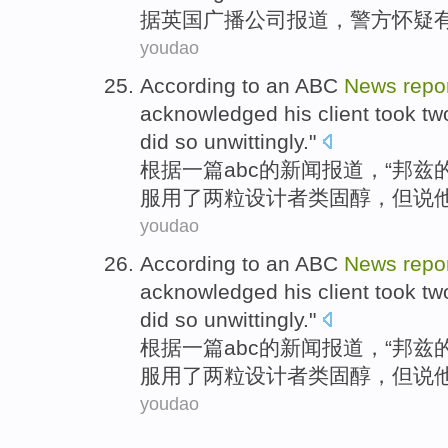
据
英国
广播公司
报道
，
警方
怀疑
youdao
According to
an
ABC
News
repo
acknowledged
his
client
took
tw
did so unwittingly
."
根据
一
篇abc
的
新闻
报道
，“
邦
兹
服用了
两
粒
设计者
类固醇
，
但
说
youdao
According to
an
ABC
News
repo
acknowledged
his
client
took
tw
did so unwittingly
."
根据
一
篇abc
的
新闻
报道
，“
邦
兹
服用了
两
粒
设计者
类固醇
，
但
说
youdao