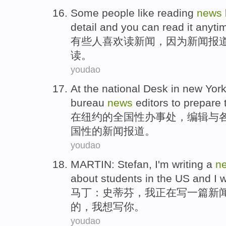
Some
people
like
reading
news
detail
and
you
can
read
it anyt
有些
人
喜欢
读
新闻
，
因为
新闻
报
读
。
youdao
At
the
national
Desk in
new Yor
bureau
news
editors
to prepare
在
纽约
的
全国性
办事处
，
编辑
与
国性的新闻
报道
。
youdao
MARTIN
:
Stefan
,
I
'm
writing
a
n
about
students
in
the US
and I
w
马丁
：
史蒂芬
，
我
正在
写
一
篇新
的，我
想
写
你
。
youdao