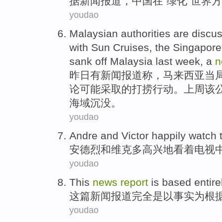
据
新闻
报道
，
中国
在
“绿化”世界
方
youdao
Malaysian
authorities
are
discu
with
Sun
Cruises
, the
Singapore
sank
off Malaysia
last week
,
a
n
昨日
有
新闻
报道
称，
马来西亚
当
论
可能
采取的
打捞
行动。
上周
该
海域
沉没
。
youdao
Andre
and
Victor
happily
watch
安德烈
和
维克多
高兴地
看着
电视
youdao
This
news
report
is
based
entire
这
篇新闻
报道
完全
是以
事实
为根
youdao