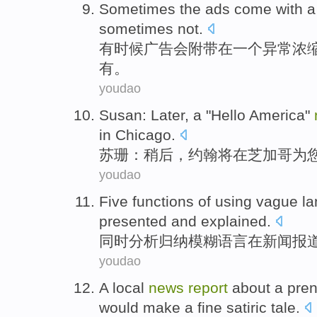
Sometimes
the
ads
come with
a
sometimes
not.
有时候
广告
会
附带
在
一个
异常
浓
有。
youdao
Susan
:
Later
, a "
Hello
America
"
in
Chicago
.
苏珊
：
稍后
，
约翰
将
在
芝加哥为
youdao
Five
functions
of using
vague
l
presented and explained.
同时
分析归纳模糊
语言
在
新闻
报
youdao
A
local
news
report
about
a
pre
would make
a
fine satiric
tale
.