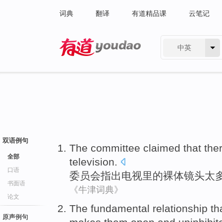
词典
翻译
有道精品课
云笔记
中英
有道 - 网易旗下搜索
双语例句
The committee
claimed that th
全部
television
.
口语
委员会
指出电视里的裸体镜头
太
书面语
《牛津词典》
论文
The fundamental
relationship
th
原声例句