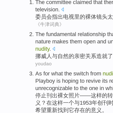
The committee
claimed that th
television
.
委员会
指出电视里的裸体镜头
太
《牛津词典》
The fundamental
relationship
th
nature
makes
them
open
and
un
nudity
.
挪威
人
与
自然
的
亲密
关系
造就了
youdao
As for what the
switch from
nudi
Playboy
is
hoping
to revive
its
r
unrecognizable
to
the
one
in
whi
停止刊出裸女照片
——这样
的
转
义
？
在
这样
一个
与1953年
创刊
希望
重新
找到
它
存在的意义。