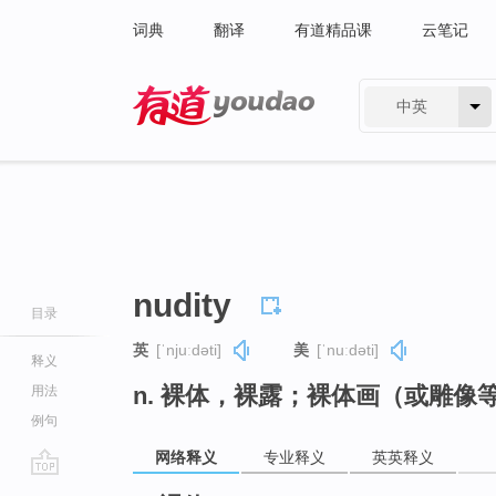
词典
翻译
有道精品课
云笔记
中英
有道 - 网易旗下搜索
nudity
目录
英
[ˈnjuːdəti]
美
[ˈnuːdəti]
释义
n. 裸体，裸露；裸体画（或雕像
用法
例句
网络释义
专业释义
英英释义
go