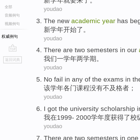
新
学年
就要
来了。
全部
youdao
音频例句
The
new
academic
year
has be
视频例句
新
学年
开始
了
。
权威例句
youdao
There are
two
semesters
in
our
go
我们一学
年
两
学期
。
返回词典
top
youdao
No
fail
in any of the exams in
th
该
学年
各门课程
没有
不及格
者；
youdao
I
got the
university
scholarship
i
我
在
1999
-
2000
学年
度
获得
了
校
youdao
There are
two
semesters
in on