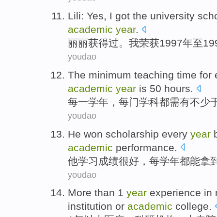
Lili: Yes,
I
got the university sch
academic
year
.
丽丽获得过。
我
荣获1997年至19
youdao
The minimum
teaching
time
for
academic
year
is
50
hours
.
每一学
年，
每
门
学科
都需有不
少于
youdao
He
won scholarship
every
year
academic
performance
.
他
学习
成绩
很好
，
每
学年
都能拿
youdao
More
than
1
year
experience
in
institution
or
academic
college
.