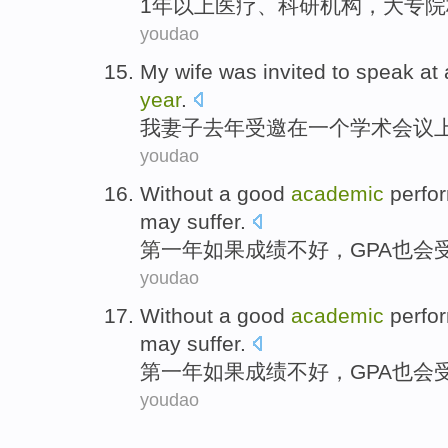
1
年
以上
医疗
、
科研
机构
，
大专
院
youdao
My
wife
was invited to
speak
at
year
.
我
妻子
去年
受邀
在
一个
学术
会议
youdao
Without
a
good
academic
perfo
may
suffer
.
第一
年
如果
成绩
不好
，
GPA
也会
youdao
Without
a
good
academic
perfo
may
suffer
.
第一
年
如果
成绩
不好
，
GPA
也会
youdao