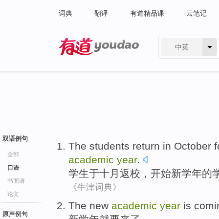
词典
翻译
有道精品课
云笔记
中英
有道 - 网易旗下搜索
双语例句
The students
return
in
October
f
全部
academic
year
.
口语
学生
于
十月返校
，
开始
新
学年
的
书面语
《牛津词典》
论文
The
new
academic
year
is comi
原声例句