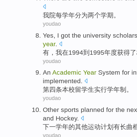
我院每
学年
分为
两个
学期。
youdao
Yes
,
I
got
the
university
scholar
year
.
有
，
我
在
1994到1995年度
获得
了
youdao
An
Academic
Year
System for
i
implemented
.
第四
条
本校
留学生
实行
学年制。
youdao
Other
sports
planned
for the
nex
and
Hockey
.
下
一学
年
的
其他
运动
计划
有
长
曲
youdao