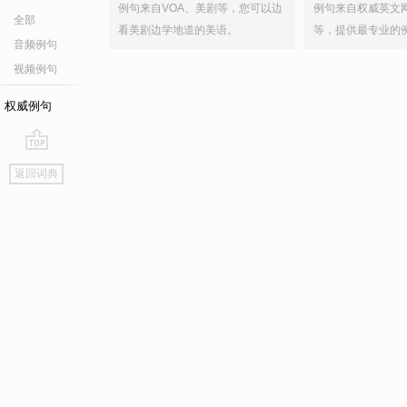
例句来自VOA、美剧等，您可以边
例句来自权威英文
全部
看美剧边学地道的美语。
等，提供最专业的
音频例句
视频例句
权威例句
go
返回词典
top