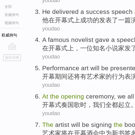
youdao
全部
He
delivered
a
success
speech
音频例句
他
在
开幕式
上
成功
的
发表
了一
篇
视频例句
youdao
权威例句
A
famous
novelist
gave
a
speec
在
开幕式上，
一位
知名
小说家
发
go
youdao
返回词典
top
Performance
art
will be
present
开幕
期间还
将
有
艺术家
的
行为表
youdao
At
the
opening
ceremony
,
we
all
开幕式
奏国歌时，
我们
全都
起立
youdao
The
artist
will be
signing
the
boo
艺术家
将
在
开幕
酒会
中
为新书
签