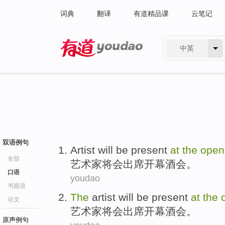
词典
翻译
有道精品课
云笔记
中英
有道 - 网易旗下搜索
双语例句
Artist
will
be
present
at
the
open
全部
艺术家
将
会
出席
开幕
酒会。
口语
youdao
书面语
The
artist
will
be
present
at
the
论文
艺术家
将
会
出席
开幕
酒会。
原声例句