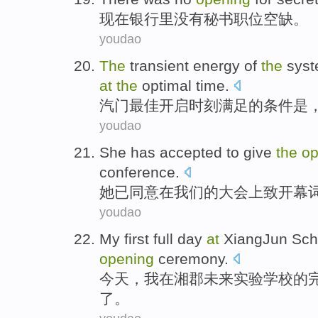
现在
银行里
没有
秘书职位
空缺
。
youdao
The
transient
energy
of
the
sys
at
the
optimal
time
.
汽门
最佳
开启时刻满足
的
条件
是
youdao
She
has
accepted to
give
the
op
conference
.
她
已
同意
在
我们
的
大会上
致开幕
youdao
My
first
full
day
at
XiangJun
Sch
opening
ceremony
.
今天
，
我
在
湘
郡未来实验
学校
的
了
。