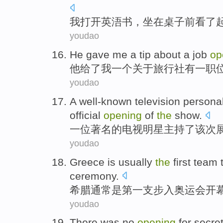
我
打开
英
浯书
，
坐在
桌子
前
看
了
youdao
He
gave
me
a
tip
about
a
job
op
他
给了
我
一
个
关于
旅行社
有一
职
youdao
A
well-known
television
personal
official
opening
of
the
show
.
一位
著名
的
电视
明星
主持
了
该次
youdao
Greece
is
usually
the
first
team
ceremony
.
希腊
通常
是
第
一支
步入
奥运会
开
youdao
There was no
opening
for secre