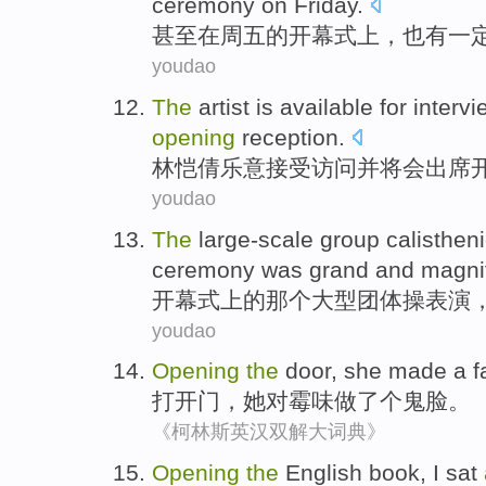
ceremony
on Friday
.
甚至
在
周五
的
开幕式
上，也
有
一
youdao
The
artist is available for
intervi
opening
reception
.
林恺倩
乐意
接受访问
并
将
会
出席
youdao
The
large-scale
group
calisthen
ceremony
was
grand
and
magni
开幕式
上
的那个
大型
团体操
表演
youdao
Opening
the
door
,
she
made
a
f
打开
门
，
她
对
霉味
做
了个
鬼脸
。
《柯林斯英汉双解大词典》
Opening
the
English
book
,
I
sat