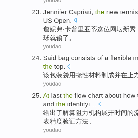
youdao
Jennifer
Capriati
,
the
new
tennis
US
Open
.
詹妮弗·
卡普里亚蒂
这位网坛新秀
球
就输了
。
youdao
Said
bag consists
of a
flexible
m
the
top
.
该
包装袋
用
挠性
材料制成
并
在
上
youdao
At
last
the
flow chart
about
how 
and
the
identifyi
…
给出
了解
算
阻力
机构
展开
时间
的
表精度验证方法。
youdao