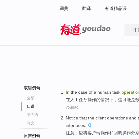
词典
翻译
有道精品课
中
有道 - 网易旗下搜索
双语例句
In
the
case
of a
human
task
operatio
全部
在
人工
任务
操作
的
情况下
，
这
可能
是
口语
youdao
书面语
Notice that
the
client
operations
and
论文
interfaces
.
注意
，
应
将
客户端
操作
和
回
调
操作
分
原声例句