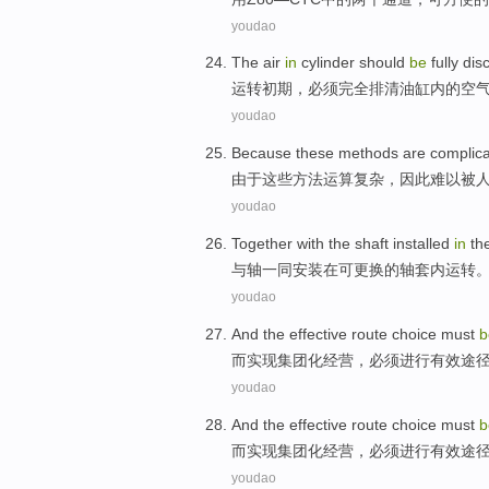
youdao
The
air
in
cylinder
should
be
fully
dis
运转
初期
，
必须
完全
排
清油缸
内
的
空
youdao
Because
these
methods
are
complic
由于
这些
方法
运算
复杂
，
因此
难以
被
youdao
Together
with
the
shaft
installed
in
th
与
轴一同
安装
在
可
更换
的
轴套
内
运转
youdao
And
the
effective
route
choice
must
b
而
实现
集团化
经营
，
必须
进行
有效
途
youdao
And
the
effective
route
choice
must
b
而
实现
集团化
经营
，
必须
进行
有效
途
youdao