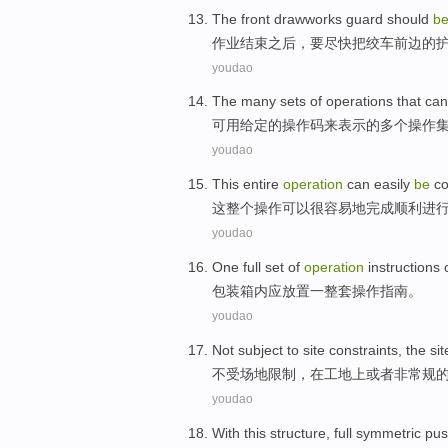
The
front
drawworks
guard
should
b
作业
结束
之后，
要
尽快
把
绞车
前边
的
youdao
The
many
sets
of
operations
that ca
可用
给定
的
操作
码来表示
的
多个
操作
youdao
This
entire
operation
can
easily
be
c
这
整个
操作
可以
很
容易
地
完成
顺利
进
youdao
One
full set of
operation
instructions
c
包装箱内应放置
一整套
操作
指南
。
youdao
Not
subject to
site
constraints
,
the
sit
不
受
场地
限制
，
在
工地
上
或者
非常规
youdao
With
this
structure
,
full
symmetric
pus