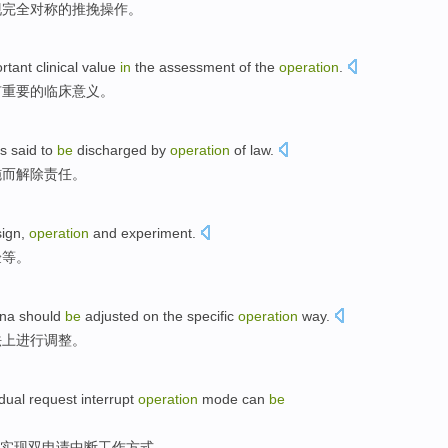
现
完全
对称
的推挽
操作
。
rtant
clinical
value
in
the
assessment
of the
operation
.
有重要
的
临床
意义
。
s said to
be
discharged
by
operation
of
law
.
施
而
解除
责任。
ign
,
operation
and
experiment
.
验等
。
na
should
be
adjusted
on
the
specific
operation
way
.
法
上
进行调整
。
dual
request
interrupt
operation
mode
can
be
实现
双
申请
中断
工作
方式
。