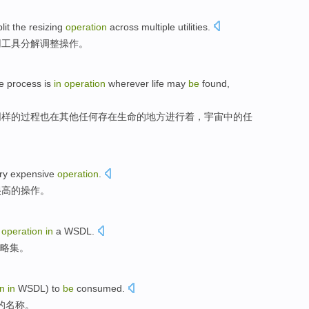
lit the
resizing
operation
across
multiple
utilities
.
用工具
分解
调整
操作
。
e
process
is
in
operation
wherever
life
may
be
found
,
同样
的
过程
也
在
其他
任何
存在
生命
的
地方
进行着，宇宙
中的
任
ry expensive
operation
.
很高
的
操作
。
operation
in
a WSDL
.
略
集
。
on
in
WSDL
)
to
be
consumed
.
)的名称。