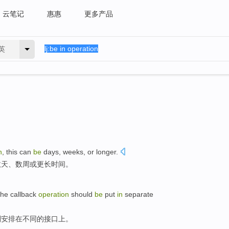
云笔记
惠惠
更多产品
英
n
,
this
can
be
days
,
weeks
,
or
longer
.
数天
、
数周
或
更长时间
。
the callback
operation
should
be
put
in
separate
别
安排
在
不同的接口上。