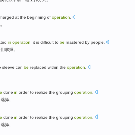
charged at
the
beginning of
operation
.
气
。
ated
in
operation
,
it
is difficult to
be
mastered
by
people
.
人们
掌握
。
e
sleeve
can
be
replaced
within the
operation
.
。
e
done
in
order to
realize
the
grouping
operation
.
径
选择
。
e
done
in
order to
realize
the
grouping
operation
.
径
选择
。