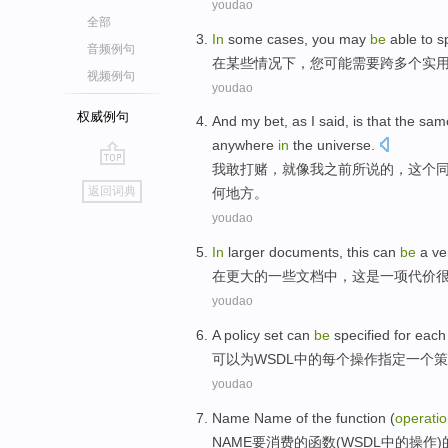
youdao
全部
In
some
cases
,
you
may
be
able to
sp
音频例句
在
某些
情况下
，
您
可能
需要
跨
多个
实
视频例句
youdao
权威例句
And
my
bet
,
as
I
said
, is
that
the
sam
anywhere
in
the universe
.
我
敢打赌
，
就像
我
之前所说
的，
这个
go
返回词典
何地方。
top
youdao
In
larger
documents
,
this
can
be
a
ve
在
更大的一些
文档中
，
这
是
一项
代价
youdao
A
policy
set
can
be
specified
for
each
可以
为
WSDL
中的
每个
操作
指定
一个
策
youdao
Name Name
of the
function
(
operati
NAME
要消费
的
函数
(
WSDL
中的
操作