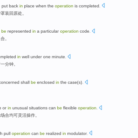
e
put
back
in
place when
the
operation
is
completed
.
护罩
装
回
原处
。
n
be
represented
in
a particular
operation
code
.
集合
。
ompleted
in
well under
one
minute
.
行
一
分钟
。
oncerned shall
be
enclosed
in
the case(s).
e
or
in
unusual
situations
can
be
flexible
operation
.
的
场合均
可
灵活
操作
。
h pull
operation
can
be
realized
in
modulator
.