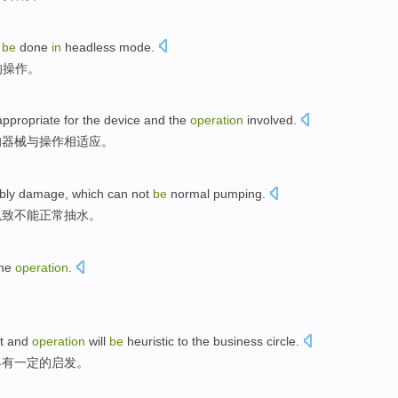
t
be
done
in
headless
mode
.
的
操作
。
ppropriate for
the
device
and
the
operation
involved
.
的
器械
与
操作
相适应。
ably
damage
, which
can not
be
normal
pumping
.
以致
不能
正常
抽水。
he
operation
.
t
and
operation
will
be
heuristic
to
the business circle
.
界
有
一定的
启发
。