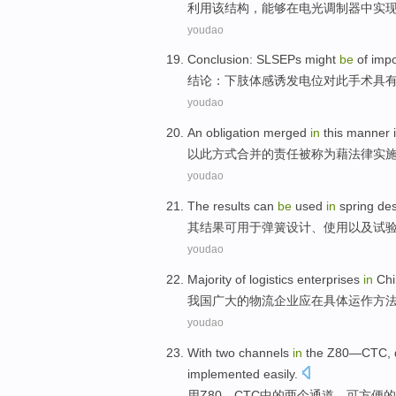
利用
该
结构
，
能够
在电光
调制器
中
实
youdao
Conclusion
:
SLSEPs
might
be
of
impo
结论
：下肢体感诱发
电位
对此手术
具
youdao
An
obligation
merged
in
this
manner
i
以此方式
合并
的
责任
被
称为藉法律
实
youdao
The
results
can
be
used
in
spring
des
其
结果
可
用于
弹簧
设计
、
使用
以及
试
youdao
Majority
of
logistics
enterprises
in
Chi
我国
广大
的
物流
企业
应
在
具体
运作
方
youdao
With
two
channels
in
the
Z80
—
CTC
,
implemented
easily
.
用
Z80
—
CTC中的
两个
通道
，
可
方便
的