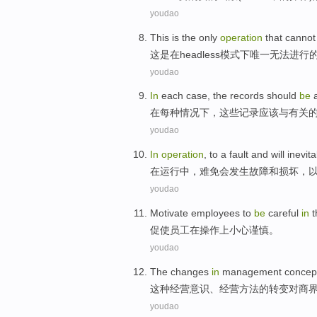
youdao
This
is
the only
operation
that
canno
这
是
在
headless
模式下
唯一
无法
进行
youdao
In
each
case
,
the
records
should
be
a
在
每种
情况下
，
这些
记录
应该
与
有关
youdao
In
operation
, to a
fault
and
will inevit
在
运行
中，难免
会
发生故障
和
损坏
，
youdao
Motivate
employees
to
be
careful
in
t
促使
员工
在
操作上
小心
谨慎。
youdao
The
changes
in
management
concep
这种
经营
意识
、
经营
方法的
转变
对
商
youdao