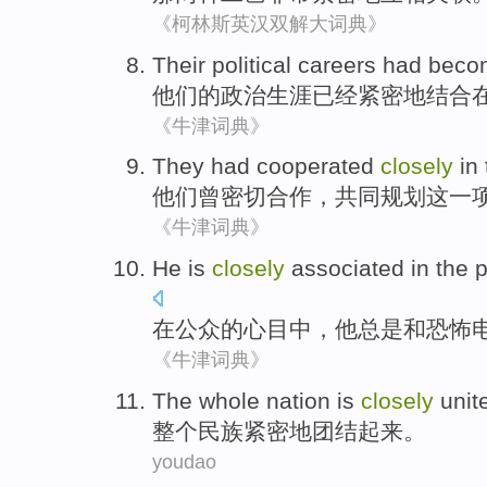
《柯林斯英汉双解大词典》
Their
political
careers
had beco
他们
的
政治
生涯
已经
紧密
地结合
《牛津词典》
They
had
cooperated
closely
in
他们
曾
密切
合作，共同
规划
这
一
《牛津词典》
He
is
closely
associated
in
the p
在
公众
的
心目中
，
他
总是
和
恐怖
《牛津词典》
The whole
nation
is
closely
unit
整个
民族
紧密
地
团结起来
。
youdao