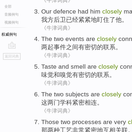
《牛津词典》
全部
Our
defence
had
him
closely
ma
音频例句
我方
后卫
已经
紧紧地
盯住了
他
。
视频例句
《牛津词典》
权威例句
The
two
events
are
closely
conn
两
起事件
之间
有
密切
的
联系
。
go
《牛津词典》
返回词典
top
Taste
and
smell
are
closely
con
味觉
和
嗅觉
有
密切
的
联系
。
《牛津词典》
The
two
subjects
are
closely
co
这
两
门学科
紧密
相连
。
《牛津词典》
Those
two
processes
are very
c
那
两种
工艺
非常
紧密地
互相关联