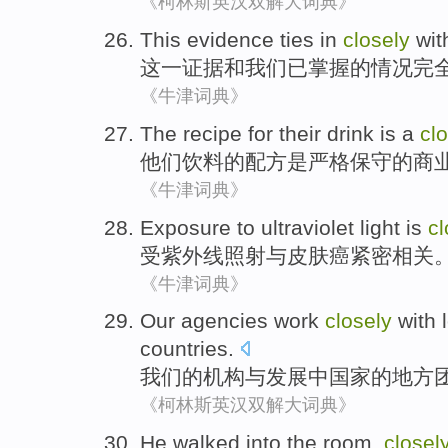
《柯林斯英汉双解大词典》
This
evidence
ties
in
closely
wit
这
一证据
和
我们
已
掌握
的
情况完
《牛津词典》
The
recipe
for
their
drink
is
a
cl
他们
饮料
的
配方
是
严格
保守的
商
《牛津词典》
Exposure to
ultraviolet light
is
cl
受
紫外线
照射
与
皮肤癌
紧密
相关
《牛津词典》
Our
agencies
work
closely
with
countries
.
我们
的
机构
与发展中国家的
地方
《柯林斯英汉双解大词典》
He
walked into
the room
,
closel