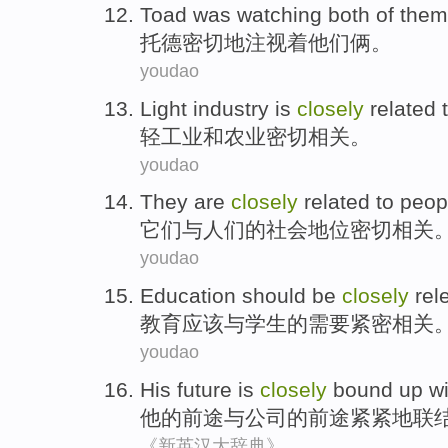
Toad was
watching
both
of
them
托德
密切地
注视着
他们
俩
。
youdao
Light industry
is
closely
related
轻工业
和
农业
密切
相关
。
youdao
They
are
closely
related
to
peop
它们
与
人们
的
社会
地位
密切
相关
youdao
Education
should be
closely
rel
教育
应该
与
学生
的
需要
紧密
相关
youdao
His
future is
closely
bound up
wi
他
的
前途
与
公司的前途
紧紧地
联
《新英汉大辞典》