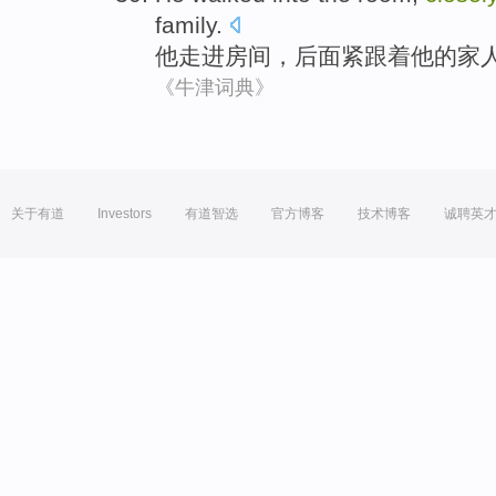
family
.
他
走进
房间
，
后面紧跟着
他
的
家
《牛津词典》
关于有道
Investors
有道智选
官方博客
技术博客
诚聘英