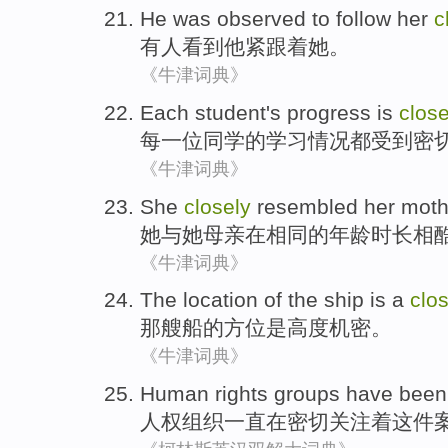
He
was
observed
to
follow
her
c
有人
看到
他
紧跟着
她
。
《牛津词典》
Each
student
's
progress
is
close
每一
位同学
的
学习情况
都
受到
密
《牛津词典》
She
closely
resembled
her
moth
她
与
她
母亲
在
相同
的
年龄时
长相
《牛津词典》
The
location
of the
ship
is
a
clo
那
艘船
的
方位
是
高度
机密
。
《牛津词典》
Human rights
groups
have been
人权
组织
一直
在
密切
关注着这件