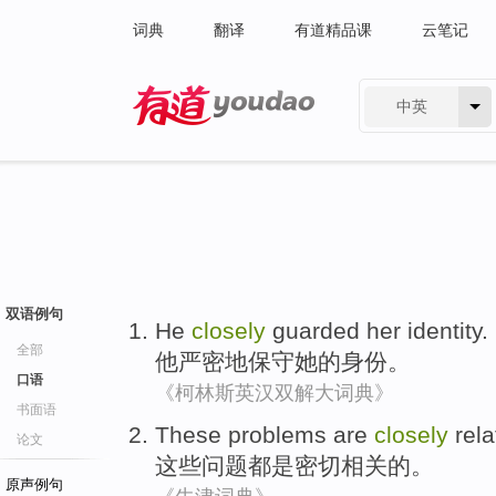
词典
翻译
有道精品课
云笔记
中英
有道 - 网易旗下搜索
双语例句
He
closely
guarded
her
identity
.
全部
他
严密地
保守
她
的
身份
。
口语
《柯林斯英汉双解大词典》
书面语
These
problems
are
closely
rel
论文
这些
问题
都是
密切
相关
的。
原声例句