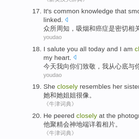
It's common knowledge
that
smo
linked
.
众所周知
，
吸烟
和
癌症
是
密切
相
youdao
I
salute
you
all
today
and I am
c
my heart
.
今天
我
向
你们
致敬，我
从
心底
与
youdao
She
closely
resembles
her
siste
她
和
她
姐姐
很
像
。
《牛津词典》
He
peered
closely
at
the
photog
他
聚精会神地
端详
着
相片
。
《牛津词典》