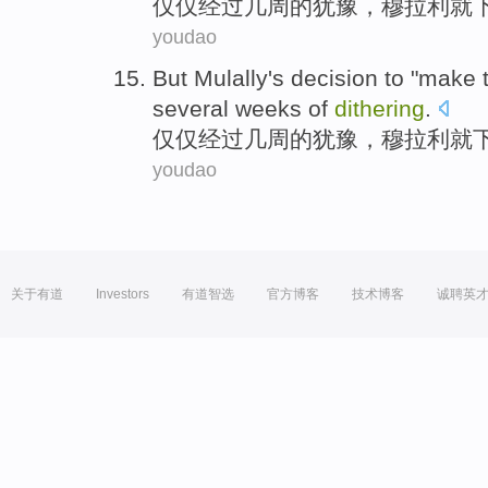
仅仅
经过
几
周
的
犹豫
，
穆拉利
就
youdao
But
Mulally
's
decision
to "make 
several
weeks
of
dithering
.
仅仅
经过
几
周
的
犹豫
，
穆拉利
就
youdao
关于有道
Investors
有道智选
官方博客
技术博客
诚聘英