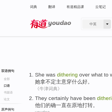
词典
翻译
有道精品课
云笔记
中英
有道 - 网易旗下搜索
双语例句
She
was
dithering
over
what
to
全部
她
拿
不定主意穿
什么
好。
口语
《牛津词典》
书面语
They
certainly
have been
dither
论文
他们
的确
一直
在
原地打转
。
原声例句