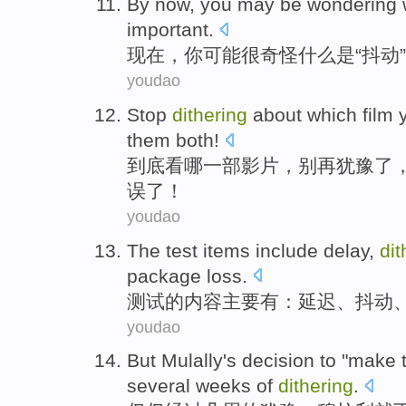
By now
,
you
may
be wondering
important
.
现在
，
你
可能
很
奇怪
什么是
“
抖动
youdao
Stop
dithering
about
which
film
them
both
!
到底
看
哪
一部
影片
，
别
再
犹豫
了
误
了！
youdao
The
test
items
include
delay
,
dit
package
loss.
测试
的
内容
主要有：
延迟
、抖动
youdao
But
Mulally
's
decision
to "make 
several
weeks
of
dithering
.