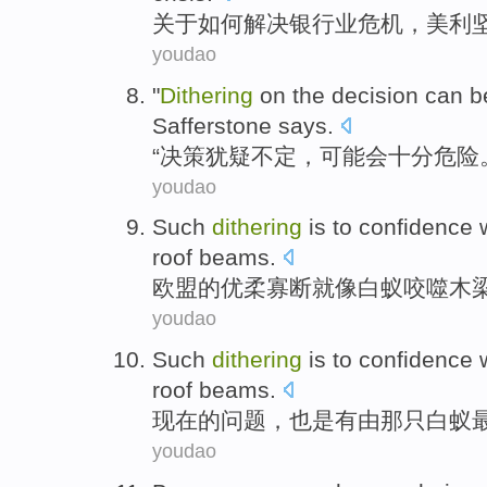
关于
如何
解决
银行业
危机
，
美利
youdao
"
Dithering
on the
decision
can
b
Safferstone
says
.
“
决策
犹疑
不定，
可能
会
十分
危险
youdao
Such
dithering
is
to
confidence
roof beams
.
欧盟的
优柔寡断
就
像
白蚁
咬噬
木
youdao
Such
dithering
is
to confidence
roof beams
.
现在的问题，
也是
有由那只
白蚁
youdao