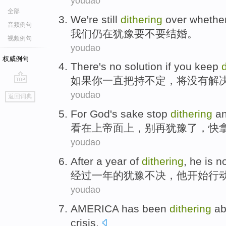
youdao
全部
We
're still
dithering
over whethe
音频例句
我们
仍
在
犹豫
要不要
结婚
。
视频例句
youdao
权威例句
There's
no
solution
if
you
keep
如果
你
一直把持
不定，将
没有
解
go
youdao
返回词典
top
For
God
's sake
stop
dithering
an
看
在
上帝
面上
，
别
再
犹豫
了，快
youdao
After
a
year
of
dithering
,
he
is n
经过
一
年
的
犹豫不决
，
他
开始
行
youdao
AMERICA
has been
dithering
ab
crisis
.