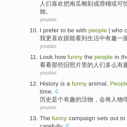
人们
喜欢
把
南瓜雕刻
成
滑稽
或
可
烛
。
youdao
I
prefer
to be with
people
| who
我
更喜欢
跟
能
看到
生活中
有趣
一
youdao
Look
how
funny
the
people
in
t
看看
那些
旧
照片里
的
人们
多么
有
youdao
History
is a
funny
animal.
Peopl
time
.
历史
是个
有趣
的
活物，会将人物
youdao
The
funny
campaign
sets out
to
carefully
.