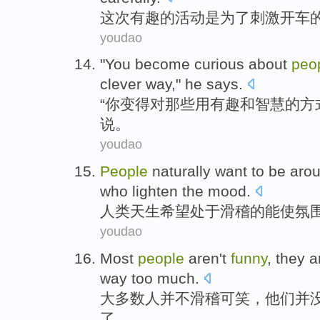
这次
有趣
的
活动
是
为了
刺激
开车
youdao
"
You
become
curious
about
peo
clever
way
,"
he
says
.
“
你
变得
对
那些
用
有趣
和
智慧
的
方
说。
youdao
People
naturally
want to
be
aro
who
lighten
the
mood
.
人类
天生
希望
处于
滑稽
的能使氛
youdao
Most
people
aren
't
funny
,
they
a
way too much
.
大多数
人
并不
滑稽可笑
，
他们
并
了。