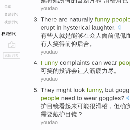
她
将
她
所有
的
喜剧片
和
“
滑稽
角色
全部
youdao
音频例句
There
are naturally
funny
peopl
视频例句
erupt
in
hysterical
laughter
.
权威例句
有些
人
就是能够
在
众人面前侃侃
有人笑得前仰后合。
youdao
go
返回词典
top
Funny
complaints
can
wear
peo
可笑的
投诉
会
让
人筋疲力尽
。
youdao
They
might
look
funny
,
but
gogg
people
need to
wear
goggles?
护目镜
看起来
可能
很滑稽
，
但
确
需要
戴
护目镜？
youdao