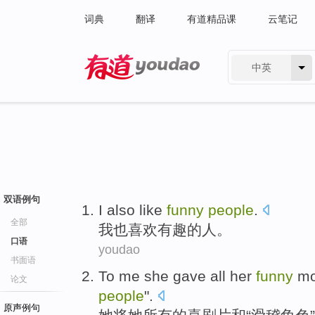
词典
翻译
有道精品课
云笔记
中英
有道 - 网易旗下搜索
双语例句
I
also
like
funny
people
.
全部
我
也
喜欢
有趣的
人
。
口语
youdao
书面语
To
me
she
gave
all
her
funny
mo
论文
people
".
原声例句