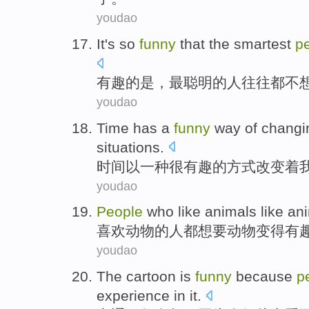
youdao
It
's
so
funny
that
the smartest
p
有趣
的是
，
最
聪明的
人
往往都
不
youdao
Time
has
a
funny
way
of
changi
situations
.
时间
以
一种
很有趣
的
方式
改变
着
youdao
People
who
like
animals
like
ani
喜欢
动物
的
人
都
想
要动物
变得
有
youdao
The cartoon
is
funny
because
p
experience in it.