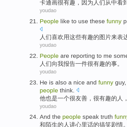
卡通画
很
有趣，
因为
人们
从中看
youdao
People
like
to
use
these
funny
p
人们
喜欢
用
这些
有趣的
图片
来
表
youdao
People
are
reporting
to
me
some
人们
向
我
报告
一件
很
有趣
的事。
youdao
He
is also
a
nice
and
funny
guy
people
think
.
他
也是
一个
很友善
，
很有趣
的
人
youdao
And
the
people
speak
truth
funn
和
陌生
的
人
讲
心里话
的
搞笑
剧情