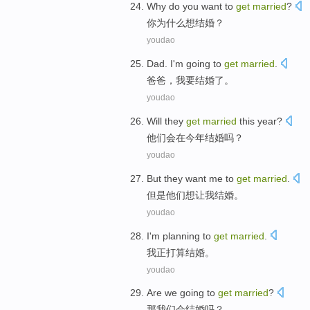
Why do
you
want to
get
married
?
你
为什么
想
结婚
？
youdao
Dad
.
I'm
going to
get
married
.
爸爸
，
我
要
结婚
了。
youdao
Will
they
get
married
this year
?
他们
会
在
今年
结婚
吗？
youdao
But
they
want
me
to
get
married
.
但是
他们
想让
我
结婚
。
youdao
I
'm
planning to
get
married
.
我
正
打算
结婚
。
youdao
Are
we
going to
get
married
?
那
我们
会
结婚
吗？