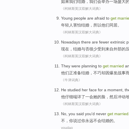
如果
我们
结婚
，我们
会
举办
一
场盛大
《柯林斯英汉双解大词典》
Young people
are afraid
to
get
marri
年轻人
害怕
结婚
，
所以
他们
同居
。
《柯林斯英汉双解大词典》
Nowadays there
are fewer extrinsic
p
现在
，结婚与否
很少
受到来自外部的
《柯林斯英汉双解大词典》
They
were planning
to
get
married
an
他们
正
准备
结婚
，不巧却因爆发战事
《牛津词典》
He
studied
her
face
for a moment
,
th
他
仔细端详了
一会
她
的
脸
，
然后
冲动
《柯林斯英汉双解大词典》
No
,
you
said
you
'd never
get
married
不
，
你
说过
你
永远
不会
结婚
的。
youdao