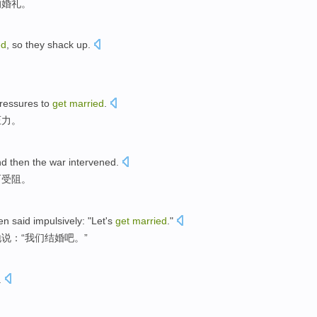
的
婚礼
。
ed
,
so
they
shack up
.
ressures
to
get
married
.
压力
。
d then the
war intervened
.
而受阻。
en
said
impulsively
: "
Let's
get
married
."
地
说
：“
我们
结婚
吧。”
.