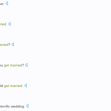
mer
.
ried
.
。
rried
?
ou
get
married
?
ld
get
married
.
terrific
wedding
.