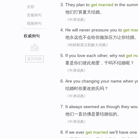
They
plan to
get
married
in the sum
全部
他们
打算
夏天
结婚
。
音频例句
《牛津词典》
视频例句
He
will never
pressure
you
to
get
mar
权威例句
他
永远
也不会给
你
施加
压力
让你结婚
《柯林斯英汉双解大词典》
go
If
you
love
each other
,
why
not
get
ma
返回词典
top
要是
你们
彼此
相爱
，
干吗
不
结婚
呢？
《牛津词典》
Are
you
changing
your
name
when
y
结婚
时
你
要
改
姓氏
吗？
《牛津词典》
It
always
seemed as though they
wou
他们
一直
仿佛
是
要
结婚
似的。
《牛津词典》
If
we
ever
get
married
we
'll
have
one