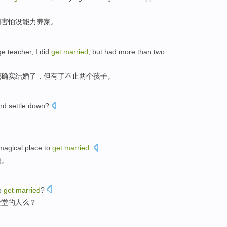
们
害怕没
能力养家
。
ge
teacher
, I
did
get
married
,
but
had
more than
two
我
确实
结婚
了，
但
有了
不止
两个
孩子
。
nd
settle
down
?
magical
place
to
get
married
.
地
。
o
get
married
?
殿堂的人么？