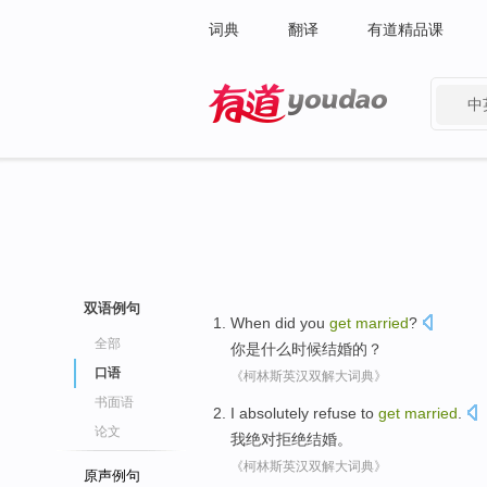
词典
翻译
有道精品课
中
有道 - 网易旗下搜索
双语例句
When
did
you
get
married
?
全部
你
是什么
时候
结婚的？
口语
《柯林斯英汉双解大词典》
书面语
I
absolutely
refuse to
get
married
.
论文
我
绝对
拒绝
结婚
。
《柯林斯英汉双解大词典》
原声例句