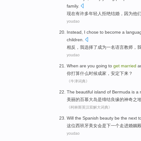
family.
现在
有许多
年轻人
拒绝
结婚
，
因为
他
youdao
Instead
,
I
chose
to become
a
langua
children
.
相反
，
我
选择了
成为
一名
语言
教师
，
youdao
When
are
you
going to
get
married
a
你
打算
什么
时候
成家
，
安定
下来？
《牛津词典》
The
beautiful
island
of
Bermuda
is
a
美丽
的
百慕大
岛
是
缔结良缘
的神奇
之
《柯林斯英汉双解大词典》
Will
the Spanish
beauty
be
the next
t
这位
西班牙
美女
会是
下
一个走进婚姻
youdao