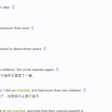
r after
.
。
nesomer than ever
.
chool
in
about
three
years
.
。
e
children
,
the
circle
repeats
again
.
这个
循环
又重复
了一遍
。
er
. I
did
get
married
,
but
had
more than
two
children
.
婚
了，
但
育有
不止
两个
孩子
。
e to
get
married
,
worrying that
they
cannot
support a