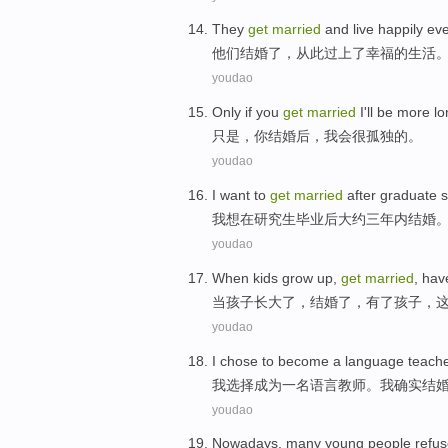
They
get
married
and
live happily eve
他们
结婚
了，从此
过上
了幸福的生活
youdao
Only if
you
get
married
I
'll
be
more lo
只是
，
你
结婚
后，
我会
很
孤独
的。
youdao
I
want to
get
married
after
graduate
s
我
想
在
研究生
毕业
后
大约
三
年内
结婚
youdao
When
kids
grow up
,
get
married
,
hav
当
孩子
长大
了，
结婚
了，
有了
孩子
，
youdao
I
chose
to become
a
language
teach
我
选择
成为
一名
语言
教师
。我
确实
结
youdao
Nowadays
,
many
young people
refus