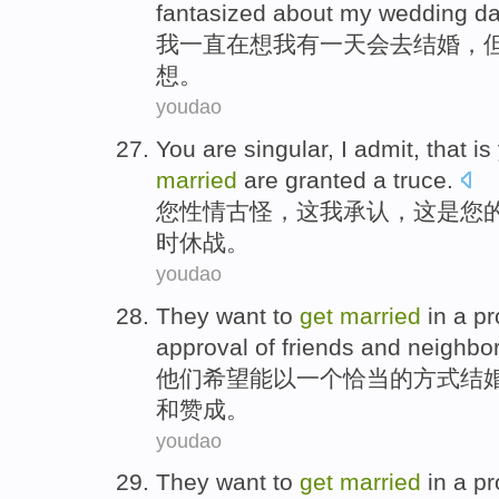
fantasized
about
my
wedding
da
我
一直
在想
我
有
一天
会
去
结婚，
想
。
youdao
You
are singular
,
I
admit
,
that
is
married
are
granted a truce
.
您
性情
古怪，
这我
承认
，
这
是
您
时休战。
youdao
They
want
to
get
married
in
a
pr
approval
of
friends
and
neighbo
他们
希望
能
以
一个
恰当
的
方式结
和
赞成
。
youdao
They
want
to
get
married
in
a
pr