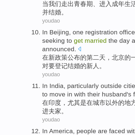
当
我们
走出
青春期
、
进入
成年
生
并
结婚
。
youdao
In
Beijing
,
one
registration
offic
seeking to
get
married
the day
a
announced.
在
新政策公布的
第二
天，
北京
的
对要登记结婚的
新人
。
youdao
In
India
,
particularly
outside
citi
to
move in
with their husband's 
在
印度
，
尤其是
在
城市
以外
的地
进
夫家。
youdao
In
America
,
people
are
faced
wi