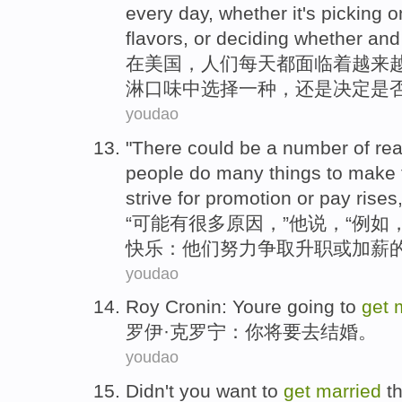
every day
,
whether
it's
picking
o
flavors
,
or
deciding
whether
and
在
美国
，
人们
每天
都
面临
着
越来
淋
口味
中
选择
一种
，
还是
决定
是
youdao
"
There
could be
a
number
of
re
people
do
many
things
to make
strive for
promotion
or
pay rises
“
可能
有
很多
原因
，”
他
说
，“
例如
快乐
：
他们
努力
争取
升职
或
加薪
youdao
Roy
Cronin
:
Youre
going
to
get
罗伊·
克罗宁
：
你
将要
去结婚。
youdao
Didn't
you
want to
get
married
t