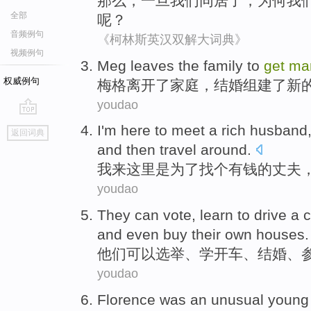
那么
，
一旦
我们
同居
了，
为何
我
全部
呢？
音频例句
《柯林斯英汉双解大词典》
视频例句
M
eg leaves the family to
get
mar
权威例句
梅
格离开了家庭，结婚组建了新
youdao
go
I
'm here to meet a rich husband
返回词典
top
and then travel around.
我
来这里是为了找个有钱的丈夫
youdao
T
hey can vote, learn to drive a 
and even buy their own houses.
他
们可以选举、学开车、结婚、
youdao
F
lorence was an unusual young