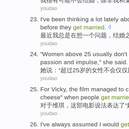
我
很
有可能
不会
结婚
，
除非
我
和
youdao
I
've been
thinking
a
lot
lately
ab
before
they
get
married
.
最近
我
总是
在
想
一个
问题，
结婚
youdao
"
Women
above
25 usually
don't
passion
and
impulse
,"
she
said.
她
说：“
超过
25
岁
的
女性
不会
仅仅
youdao
For
Vicky
,
the film
managed to
c
cheese
"
when
people
get
marri
对于
维琪
，
这部
电影
设法
表达了
“
youdao
I
've always
assumed
I
would
ge