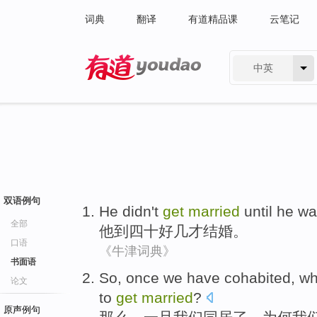
词典
翻译
有道精品课
云笔记
中英
有道 - 网易旗下搜索
双语例句
He
didn't
get
married
until
he wa
全部
他
到
四十好几
才
结婚
。
口语
《牛津词典》
书面语
So
,
once
we
have cohabited
,
wh
论文
to
get
married
?
原声例句