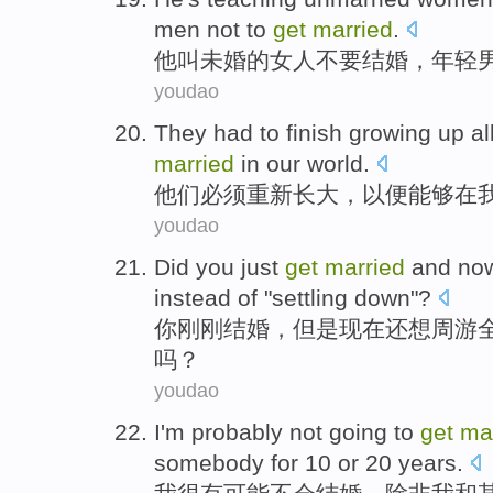
men
not to
get
married
.
他
叫
未婚
的
女人
不要
结婚
，
年轻
youdao
They
had to
finish growing up
al
married
in
our
world
.
他们
必须
重新
长大
，
以便
能够
在
youdao
Did you
just
get
married
and
no
instead
of "
settling
down
"?
你
刚刚
结婚
，
但是现在
还
想
周游
吗？
youdao
I
'm
probably
not going
to
get
ma
somebody for
10
or
20
years
.