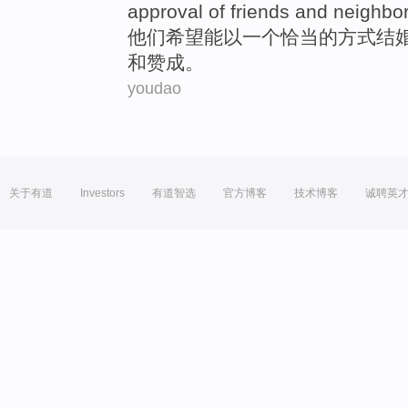
approval
of
friends
and
neighbo
他们
希望
能
以
一个
恰当
的
方式结
和
赞成
。
youdao
关于有道
Investors
有道智选
官方博客
技术博客
诚聘英