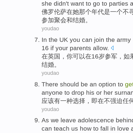
she didn't want to go to parties
佛
罗伦萨在她那个年代是一个不
参加聚会和结婚。
youdao
I
n the UK you can join the army
16 if your parents allow.
在
英国，你可以在16岁参军，如
结婚。
youdao
There
should be
an
option
to
ge
anyone
to drop
his
or her surn
应该
有
一种
选择
，即在
不
强迫
任
youdao
As
we
leave
adolescence behin
can
teach
us
how to
fall in love