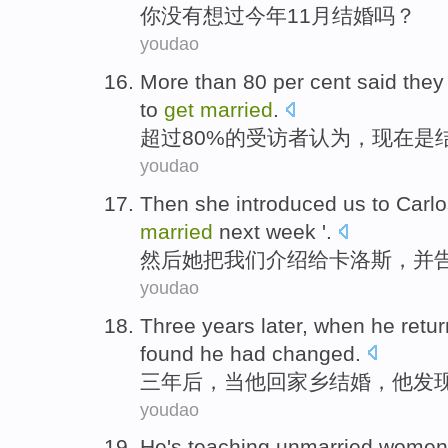
你
没有
想
过
今年
11月
结婚
吗？
youdao
More than
80 per cent
said they
to
get
married
.
超过
80%的
受访者
认为
，
现在
是
youdao
Then
she
introduced
us
to
Carlo
married
next
week
'
.
然后
她
把
我们
介绍
给
卡洛斯
，
并
youdao
Three
years later
,
when
he
retu
found
he
had changed
.
三
年后
，
当
他
回
家乡
结婚
，他
发
youdao
He
's
teaching unmarried
women