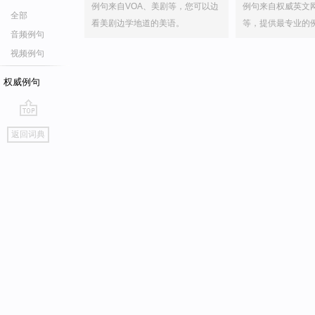
例句来自VOA、美剧等，您可以边
例句来自权威英文
全部
看美剧边学地道的美语。
等，提供最专业的
音频例句
视频例句
权威例句
go
返回词典
top