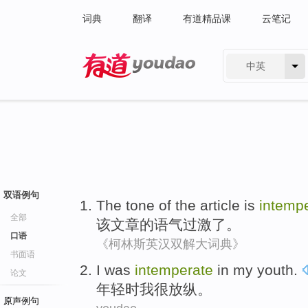
词典
翻译
有道精品课
云笔记
中英
有道 - 网易旗下搜索
双语例句
The
tone
of
the article
is
intemp
全部
该
文章
的
语气
过激
了。
口语
《柯林斯英汉双解大词典》
书面语
I was
intemperate
in
my
youth
.
论文
年轻
时我
很
放纵。
原声例句