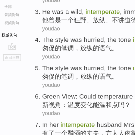
youdao
全部
He
was
a
wild
,
intemperate
,
imm
音频例句
他
曾是
一个
狂野
、
放纵
、不讲
道
视频例句
youdao
权威例句
The style was hurried,
the
tone
匆促
的
笔调，
放纵
的
语气
。
go
youdao
返回词典
top
The style was hurried,
the
tone
匆促
的
笔调，
放纵
的
语气
。
youdao
Green View
:
Could
temperature
新
视角
：
温度
变化
能
温和
点吗？
youdao
In her
intemperate
husband
Mrs
有
了
一个
酗酒
的
丈夫
，
方
太太
依