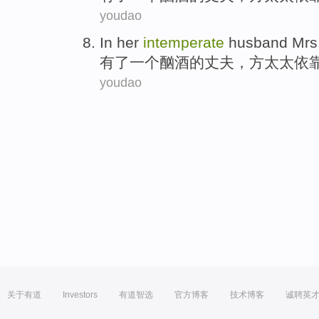
youdao
In her
intemperate
husband
Mrs
有
了
一个
酗酒
的
丈夫
，
方
太太
依
youdao
关于有道
Investors
有道智选
官方博客
技术博客
诚聘英