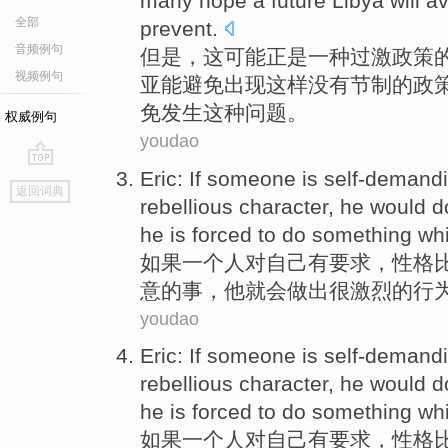
many
hope
a
future
Libya
will
av
全部
prevent
.
音频例句
但是
，
这
可能
正是
一种
过激
政策
视频例句
亚
能
避免
出现这样没有节制的政
免发生
这种
问题。
权威例句
youdao
Eric:
If
someone
is self-demand
go
返回词典
top
rebellious
character
,
he
would
d
he
is
forced
to do
something
wh
如果
一个人
对
自己
有
要求，
性格
意的
事
，他就
会
做出很激烈的
行
youdao
Eric:
If
someone
is self-demand
rebellious
character
,
he
would
d
he
is
forced
to do
something
wh
如果
一个人
对
自己
有
要求，
性格