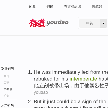
词典
翻译
有道精品课
云笔记
中英
有道 - 网易旗下搜索
双语例句
He
was immediately
led
from
th
全部
rebuked for
his
intemperate
has
口语
他
立刻
被带
出场，
由于
他
暴烈性
书面语
youdao
论文
But
it
just
could
be
a
sign
of
the
原声例句