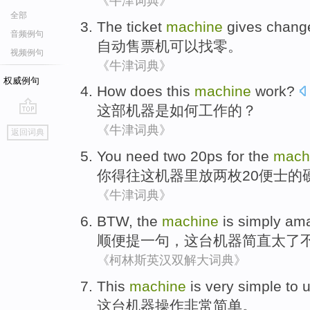
《牛津词典》
全部
The ticket
machine
gives chang
音频例句
自动
售票机可以找零。
视频例句
《牛津词典》
权威例句
How does
this
machine
work
?
这部
机器
是
如何
工作
的？
go
《牛津词典》
返回词典
top
You
need
two
20
ps
for
the
mach
你
得
往
这
机器里放
两
枚
20
便士
的
《牛津词典》
BTW
,
the
machine
is simply
ama
顺便提一句
，
这
台机器
简直
太了
《柯林斯英汉双解大词典》
This
machine
is very
simple
to u
这
台机器操作
非常
简单
。