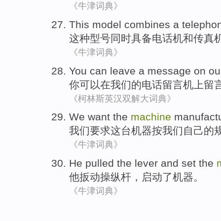
《牛津词典》
This
model
combines
a telepho
这种
型号
同时具备
电话机
和
传真
《牛津词典》
You
can
leave a
message
on
ou
你
可以
在
我们
的
电话
留言
机上
留
《柯林斯英汉双解大词典》
We
want
the
machine
manufact
我们
要求
这
台机器
按
我们
自己的
《牛津词典》
He
pulled the
lever
and set
the
他
扳动操纵杆
，启动
了
机器
。
《牛津词典》