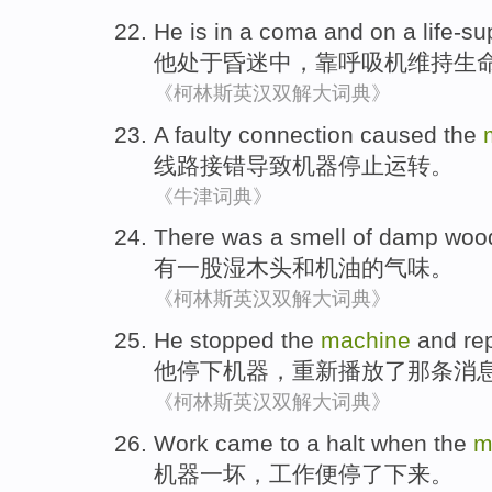
He
is in
a coma
and
on a life-su
他
处于
昏迷
中，
靠
呼吸机维持生
《柯林斯英汉双解大词典》
A
faulty
connection
caused
the
线路
接错
导致
机器
停止运转。
《牛津词典》
There was
a
smell
of
damp
woo
有
一
股
湿
木头
和
机油的
气味
。
《柯林斯英汉双解大词典》
He
stopped
the
machine
and
re
他
停下
机器
，
重新播放了
那条消
《柯林斯英汉双解大词典》
Work
came
to a
halt
when
the
m
机器
一坏
，
工作
便
停
了
下来
。