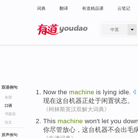
词典
翻译
有道精品课
云笔记
中英
有道 - 网易旗下搜索
双语例句
Now
the
machine
is lying
idle.
全部
现在
这
台机器
正
处于闲置状态。
口语
《柯林斯英汉双解大词典》
书面语
This
machine
won't
let
you
down
论文
你
尽管放心，
这
台机器
不会
出毛
原声例句