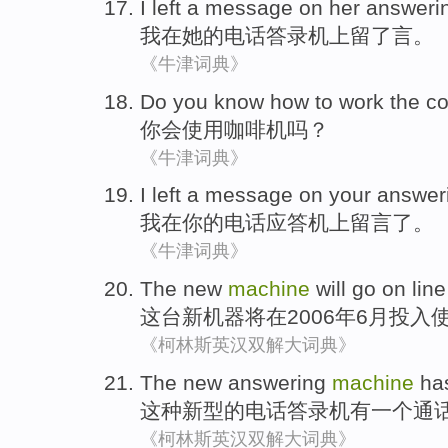
I
left
a
message
on
her
answeri
我
在
她
的电话答录机上
留
了
言
。
《牛津词典》
Do
you
know
how to
work
the
co
你
会
使用
咖啡
机
吗？
《牛津词典》
I
left a message
on
your
answer
我
在
你
的
电话应答
机上
留言
了。
《牛津词典》
The
new
machine
will
go
on
line
这
台
新
机器
将
在
2006年
6月投入
《柯林斯英汉双解大词典》
The
new
answering
machine
ha
这种
新型
的
电话
答录机
有
一个
通
《柯林斯英汉双解大词典》