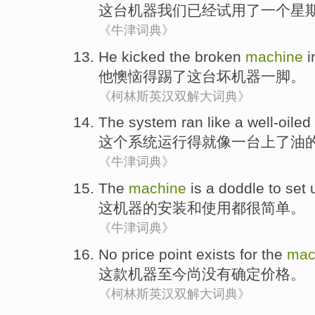
这
台机器
我们
已经
试用
了
一个
星
《牛津词典》
He
kicked
the
broken
machine
i
他
懊恼
得
踢
了
这
台坏
机器
一脚。
《柯林斯英汉双解大词典》
The
system
ran
like
a
well-oiled
这个
系统
运行得
就像
一
台上了油
《牛津词典》
The
machine
is a doddle
to
set
这
机器
的
安装
和
使用都
很
简单。
《牛津词典》
No
price
point exists for
the
mac
这
款机器
至今尚
没有
确定
价格
。
《柯林斯英汉双解大词典》