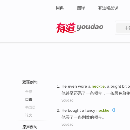
词典
翻译
有道精品课
中
有道 - 网易旗下搜索
双语例句
He
even
wore
a
necktie
, a
bright bit
o
全部
他
甚至
还系
了
一
条
领带
，一条颜色
鲜
口语
youdao
书面语
He
bought
a
fancy
necktie
.
论文
他
买了
一
条
别致
的领带。
youdao
原声例句