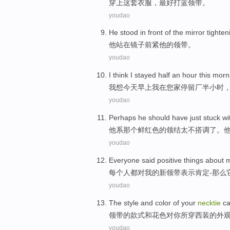
穿上
这套衣服，
最好
打
蓝领
带。
youdao
He
stood
in
front
of the
mirror
tighten
他
站
在
镜子前
紧
他
的
领带。
youdao
I
think
I stayed
half an
hour
this morn
我
想
今天
早上我在您家停留厂
半
小时
youdao
Perhaps he
should have
just stuck
wi
他
系那个鲜红色的领结
太
不搭调了。
youdao
Everyone
said
positive
things
about
每个人都
对
我
的
新
领带
表示
肯定
-
那么
youdao
The
style
and
color
of
your
necktie
ca
领带
的
款式
和
花色
对
你
所
穿
西装的
外
youdao