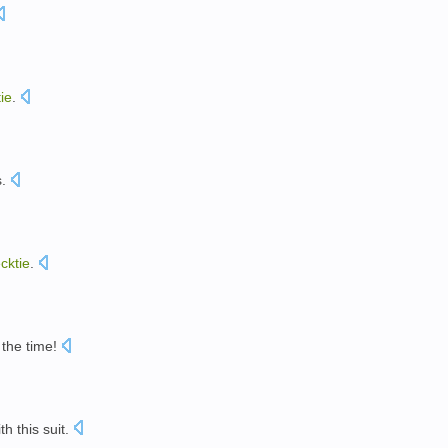
ie
.
s
.
cktie
.
。
the time!
。
ith
this suit
.