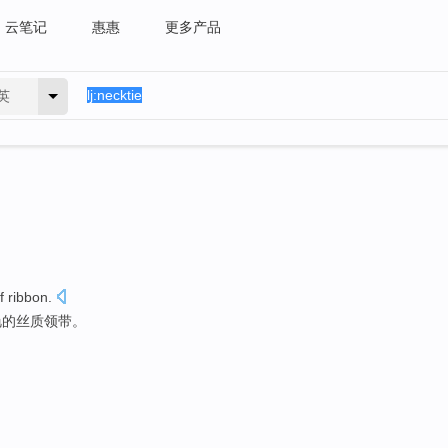
云笔记
惠惠
更多产品
英
f
ribbon.
艳
的
丝质领带。