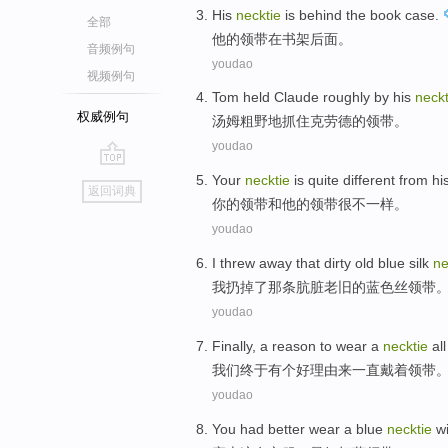
His
necktie
is
behind
the
book
case.
全部
他
的
领带
在书架
后面
。
音频例句
youdao
视频例句
Tom
held Claude
roughly by
his
neckt
权威例句
汤姆
粗野地
抓住
克劳德的领带。
youdao
go
Your
necktie
is quite
different
from
hi
返回词典
top
你
的
领带
和
他
的领带
很
不一样
。
youdao
I
threw away
that dirty
old
blue
silk
ne
我
扔掉
了
那条
肮脏
老旧
的
蓝色
丝
领带
youdao
Finally
,
a
reason
to
wear
a
necktie
all
我们
终于
有个
好
理由
来
一直
戴
着
领带
youdao
You
had better
wear
a
blue
necktie
w