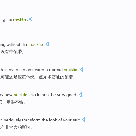
ing
his
necktie
.
ing
without
this
necktie
.
，
没有
带领带。
th
convention
and worn a
normal
necktie
.
他可能还是
应该
传统
一点系条
普通
的领带。
my
new
necktie
-
so
it
must be
very
good
.
它
一定
很
不错
。
n seriously transform the
look
of
your suit
.
观
有非常大
的
影响。