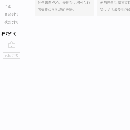
例句来自VOA、美剧等，您可以边
例句来自权威英文
全部
看美剧边学地道的美语。
等，提供最专业的
音频例句
视频例句
权威例句
go
返回词典
top