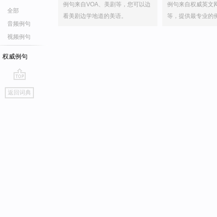
例句来自VOA、美剧等，您可以边
例句来自权威英文
全部
看美剧边学地道的美语。
等，提供最专业的
音频例句
视频例句
权威例句
go
返回词典
top