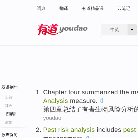
词典
翻译
有道精品课
云笔记
中英
有道 - 网易旗下搜索
双语例句
Chapter
four
summarized
the
m
全部
Analysis
measure.
口语
第四
章
总结
了
有害生物
风险分析
书面语
youdao
论文
Pest
risk
analysis
includes
pest
原声例句