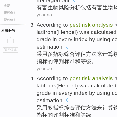
management
.
全部
有害
生物
风险
分析
包括
有害生物
音频例句
youdao
视频例句
According to
pest
risk
analysis
r
权威例句
latifrons(
Hendel
)
was calculated
grade
in
every
index
by
using
c
estimation
.
go
返回词典
top
采用
多
指标
综合
评估
方法
来计算
指标的评判
标准
和
等级
。
youdao
According to
pest
risk
analysis
r
latifrons(
Hendel
)
was calculated
grade
in
every
index
by
using
c
estimation
.
采用
多
指标
综合
评估
方法
来计算
指标的评判
标准
和
等级
。