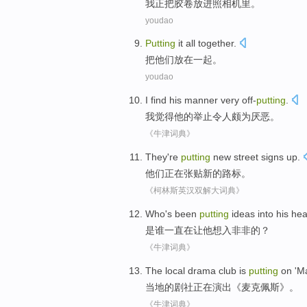
我
正
把
胶卷放进
照相机
里。
youdao
Putting
it
all together
.
把
他们放在
一起
。
youdao
I
find
his
manner
very off-
putting
.
我
觉得
他
的举止
令人
颇为
厌恶。
《牛津词典》
They
're
putting
new
street signs up
.
他们
正在
张贴
新的
路标
。
《柯林斯英汉双解大词典》
Who
's
been
putting
ideas into
his
he
是
谁
一直在
让
他
想入非非的？
《牛津词典》
The local
drama
club
is
putting
on '
Ma
当地
的
剧社
正在
演出《麦克
佩斯
》。
《牛津词典》