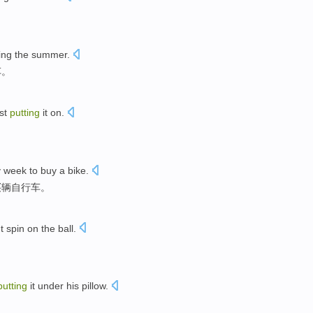
ing the
summer
.
车
。
st
putting
it on
.
y
week
to
buy
a bike
.
买
辆自行车。
t
spin
on the
ball
.
putting
it
under
his pillow
.
。