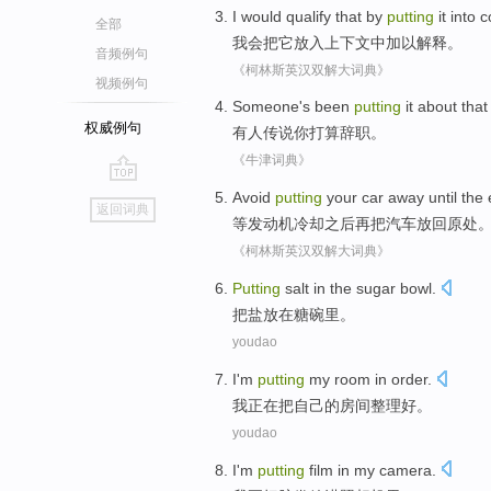
I would
qualify that by
putting
it
into
c
全部
我会
把
它放入
上下文中加以解释
。
音频例句
《柯林斯英汉双解大词典》
视频例句
Someone's been
putting
it about that
权威例句
有人
传说
你
打算
辞职
。
《牛津词典》
go
Avoid
putting
your
car
away
until
the 
返回词典
top
等
发动机
冷却
之后再
把
汽车
放回原处
《柯林斯英汉双解大词典》
Putting
salt
in the
sugar
bowl
.
把
盐
放在
糖
碗里。
youdao
I
'm
putting
my
room
in order.
我
正在
把
自己
的
房间
整理好。
youdao
I
'm
putting
film
in
my camera
.