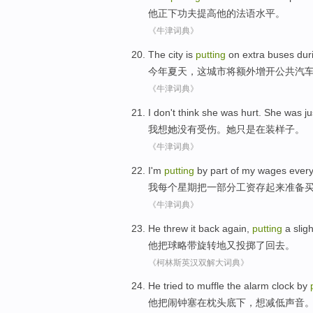
他正
下功夫
提高
他
的
法语水平
。
《牛津词典》
The
city
is
putting
on extra
buses
dur
今年夏天
，
这
城市
将
额外增开
公共汽
《牛津词典》
I
don
't
think
she
was hurt
. She
was ju
我
想
她
没有
受伤
。她
只是
在
装样子
。
《牛津词典》
I
'm
putting
by
part of
my
wages
ever
我
每个
星期
把
一部分
工资
存起来准备
《牛津词典》
He
threw
it
back again
,
putting
a
sligh
他
把
球
略带
旋转
地又投掷了
回去
。
《柯林斯英汉双解大词典》
He
tried
to
muffle
the alarm clock by
他
把
闹钟
塞在枕头
底下
，
想
减低声音