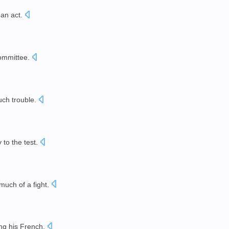
an act
.
ommittee
.
uch
trouble
.
y
to the
test
.
uch of a fight.
ng
his
French
.