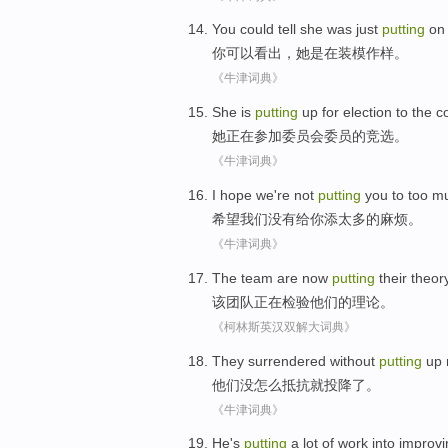
You
could
tell
she
was
just
putting
on 
你
可以
看出
，
她
是
在
装模作样。
《牛津词典》
She
is
putting
up
for election
to the
c
她
正在
参加委员会委员的
竞选
。
《牛津词典》
I hope
we
're not
putting
you
to
too m
希望
我们
没有
给
你
添
太多
的
麻烦
。
《牛津词典》
The
team
are now
putting
their
theor
该
团队
正在
检验
他们
的
理论
。
《柯林斯英汉双解大词典》
They
surrendered
without
putting
up m
他们
没
怎么抵抗就投降了
。
《牛津词典》
He's
putting
a lot
of
work into
improvi