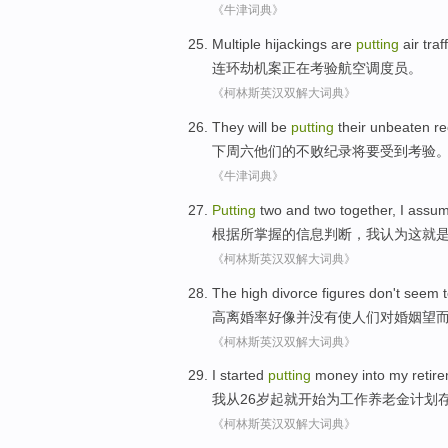
《牛津词典》
Multiple hijackings
are
putting
air
traf
连环
劫机案正在考验
航空
调度员。
《柯林斯英汉双解大词典》
They
will be
putting
their
unbeaten
re
下周六他们
的
不败
纪录将要受到
考验
《牛津词典》
Putting
two and two together,
I
assum
根据所
掌握
的信息判断，
我
认为
这
就
《柯林斯英汉双解大词典》
The
high
divorce figures
don't
seem
t
高
离婚率
好像
并
没有
使
人们
对
婚姻望
《柯林斯英汉双解大词典》
I
started
putting
money
into
my
retir
我
从
26岁
起就
开始
为
工作
养老金
计划
《柯林斯英汉双解大词典》