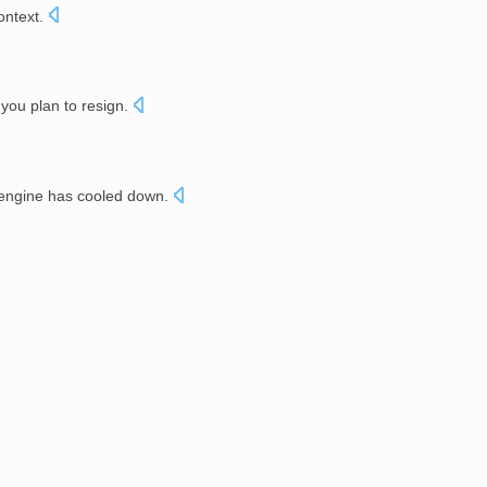
ontext
.
you
plan to
resign
.
engine
has cooled down
.
。