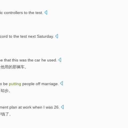
fic controllers to the
test
.
cord to the
test
next
Saturday
.
。
e that
this
was
the
car
he used
.
是
他用
的
那辆车
。
o be
putting
people
off
marriage
.
而却步
。
ement
plan
at
work
when I was
26
.
存钱了。