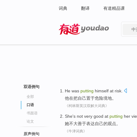
词典
翻译
有道精品课
中
有道 - 网易旗下搜索
双语例句
He
was
putting
himself
at risk
.
全部
他
在
把
自己
置于
危险境地。
口语
《柯林斯英汉双解大词典》
书面语
She
's not
very good at
putting
her
vi
论文
她
不大
善于
表达
自己
的
观点
。
《牛津词典》
原声例句