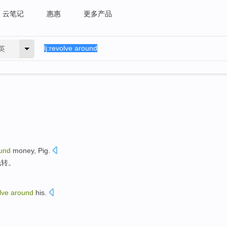
云笔记
惠惠
更多产品
英
und
money
,
Pig
.
钱
转。
lve
around
his.