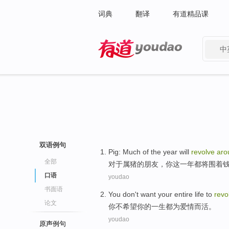
词典
翻译
有道精品课
中
有道 - 网易旗下搜索
双语例句
Pig
: Much
of
the
year
will
revolve
aro
全部
对于属
猪
的
朋友，你
这
一年
都
将
围着
口语
youdao
书面语
You
don't
want
your
entire
life
to
revo
论文
你
不
希望
你
的
一生
都
为
爱情而活。
youdao
原声例句