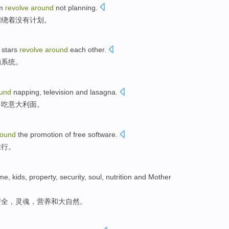
m
revolve
around
not
planning
.
围绕着
没有
计划。
stars
revolve
around
each other
.
的
系统
。
und
napping
,
television
and
lasagna
.
，
吃意大利面
。
round
the
promotion
of
free
software
.
推行
。
me
,
kids
,
property
,
security
,
soul
,
nutrition
and
Mother
安全
，
灵魂
，
营养
和
大自然
。