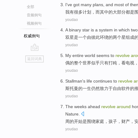
I
've got
many
plans
,
and
most
of the
全部
我
有
很多
计划
，
而
其中
的
大部分
都是
音频例句
youdao
视频例句
A
binary star
is
a
system
in which
two
权威例句
双星
是
一个
由
彼此
环绕
的
两个
星
组成
youdao
go
My
entire
world
seems to
revolve
aro
返回词典
top
偶
的
整个
世界
似乎
只有
打盹
，
看电视
youdao
Stallman
's
life
continues
to
revolve
a
斯托
曼
的
一生
仍然
致力于自由软件的
youdao
The
weeks
ahead
revolve
around
ho
Nature
.
周
的
开始
是
围绕
家庭
，
孩子
，
财产
，
youdao