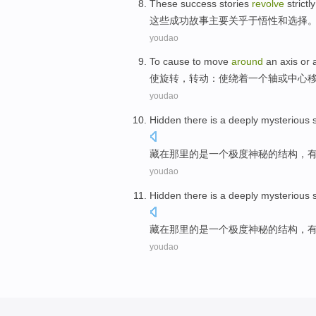
These
success
stories
revolve
strictl
这些
成功
故事
主要关乎于
悟性
和
选择
youdao
To
cause
to
move
around
an
axis
or
使
旋转
，转动：使
绕
着
一个
轴
或
中心
youdao
Hidden
there
is
a
deeply
mysterious
藏
在那里
的
是
一个
极度
神秘的
结构
，
youdao
Hidden
there
is
a
deeply
mysterious
藏
在那里
的
是
一个
极度
神秘的
结构
，
youdao