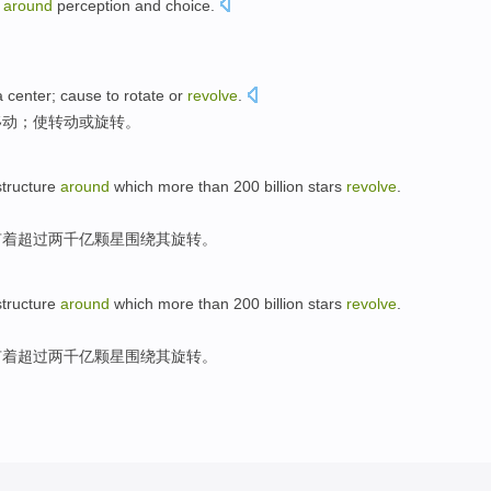
y
around
perception
and
choice
.
。
a
center
; cause to
rotate
or
revolve
.
移动；使转动或
旋转
。
structure
around
which more
than 200 billion
stars
revolve
.
有着
超过两千亿
颗星
围绕其旋转。
structure
around
which more
than 200 billion
stars
revolve
.
有着
超过两千亿
颗星
围绕其旋转。