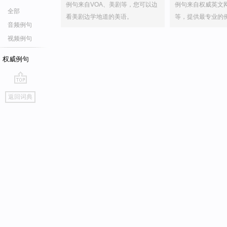
例句来自VOA、美剧等，您可以边
例句来自权威英文
全部
看美剧边学地道的美语。
等，提供最专业的
音频例句
视频例句
权威例句
go
返回词典
top