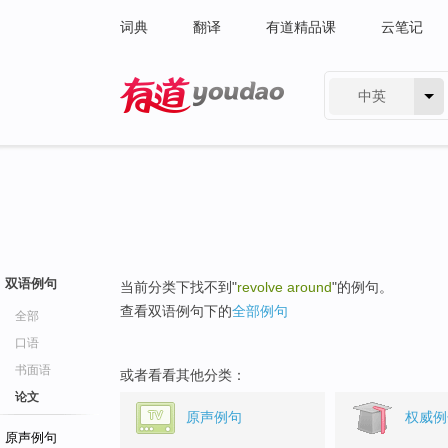
词典
翻译
有道精品课
云笔记
中英
有道 - 网易旗下搜索
双语例句
当前分类下找不到"
revolve around
"的例句。
查看双语例句下的
全部例句
全部
口语
书面语
或者看看其他分类：
论文
原声例句
权威例
原声例句