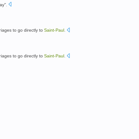
day
".
riages to
go
directly
to
Saint-
Paul
.
riages to
go
directly
to
Saint-
Paul
.