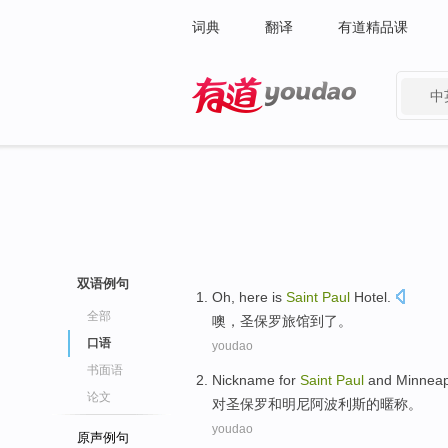
词典
翻译
有道精品课
中
有道 - 网易旗下搜索
双语例句
Oh
,
here is
Saint
Paul
Hotel
.
全部
噢
，
圣保罗
旅馆到了
。
口语
youdao
书面语
Nickname
for
Saint
Paul
and
Minneap
论文
对
圣保罗
和
明尼阿波利斯
的
暱
称。
youdao
原声例句