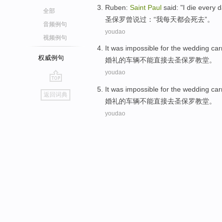
Ruben
:
Saint
Paul
said
: "
I
die
every 
全部
圣保罗曾
说过
：“
我
每天
都会
死去
”。
音频例句
youdao
视频例句
It was impossible for the
wedding
car
权威例句
婚礼
的车辆不能
直接
去
圣保罗
教堂。
youdao
go
It was impossible for the
wedding
car
返回词典
top
婚礼
的车辆不能
直接
去
圣保罗
教堂。
youdao