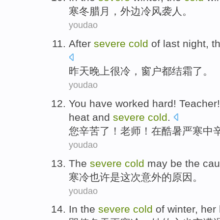
寒冬
腊月，
外边
冷风
袭
人
。
youdao
After
severe
cold
of
last
night
,
t
昨天
晚上
很
冷
，
窗户
都
结霜
了。
youdao
You
have worked
hard
!
Teacher
heat and
severe
cold
.
您
辛苦
了！
老师
！
在
酷暑
严寒中
youdao
The
severe
cold
may
be
the
cau
寒冷
也许
是
这次意外
的
原因
。
youdao
In the
severe
cold
of
winter
,
her