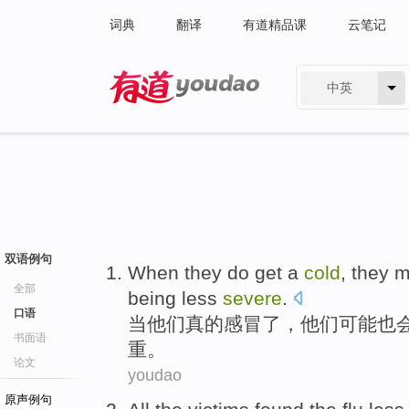
词典
翻译
有道精品课
云笔记
中英
有道 - 网易旗下搜索
双语例句
When
they
do
get a
cold
, they
m
全部
being less
severe
.
口语
当
他们
真的
感冒
了，他们
可能也
书面语
重。
论文
youdao
原声例句