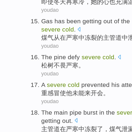
即使
冬天
再
寒冷
，
她
的
心
也
充满
youdao
Gas
has been getting
out
of the
severe
cold
.
煤气
从
在
严寒
中
冻裂
的
主管道中
youdao
The pine
defy
severe
cold
.
松树
不畏
严寒
。
youdao
A
severe
cold
prevented
his
att
重感冒
使
他
未能来
开会。
youdao
The
main pipe burst
in the
seve
getting
out
.
主管道
在
严寒
中冻裂了，煤气泄