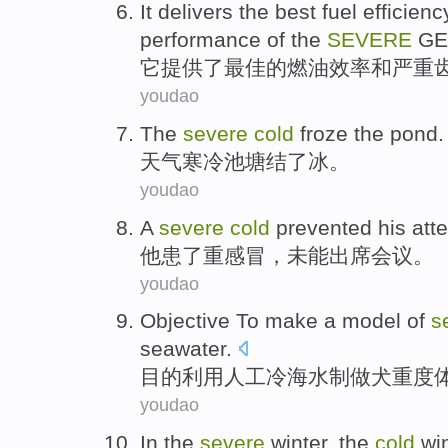
It
delivers
the
best
fuel
efficienc
performance
of
the
SEVERE
GE
它
提供
了
最佳
的
燃油
效率
和
严重
youdao
The
severe
cold
froze
the pond.
天气
寒冷
池塘
结了冰
。
youdao
A
severe
cold
prevented
his
att
他
患了
重感冒
，未能
出席
会议
。
youdao
Objective To
make a
model
of
s
seawater
.
目的
利用
人工
冷
海水
制做犬
重度
youdao
In the
severe
winter
, the
cold
wi