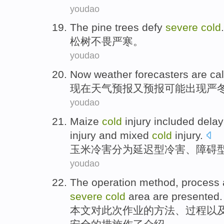
youdao
The pine trees
defy
severe
cold
.
松树
不畏
严寒
。
youdao
Now
weather
forecasters
are cal
现在
天气
预报
又预报可能出现严
youdao
Maize
cold
injury
included
dela
injury
and
mixed
cold
injury.
玉米
冷害分为
延迟型
冷害
、障碍
youdao
The
operation
method
,
process
severe
cold
area
are presented
.
本文对此次
作业
的
方法
、
过程
以