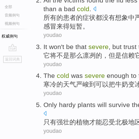
All
the
victims
found the flu les
全部
than
a
bad
cold
.
音频例句
所有
的
患者
的症状都没有想象中
视频例句
感冒来得短暂
。
youdao
权威例句
It
won't
be
that
severe
,
but
trust
它
将
不是
那么
凛冽
的，
但是
信赖
go
返回词典
top
youdao
The
cold
was
severe
enough
to
寒冷
的
天气
严峻
到可以把牛奶变
youdao
Only
hardy
plants
will survive
th
只有
强壮
的
植物
才能
忍受
北极
地
youdao