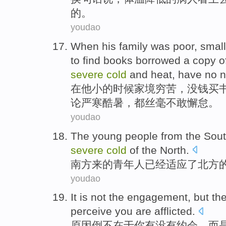
的。
youdao
When
his
family was
poor
,
small
to find
books
borrowed
a
copy
o
severe
cold
and heat
,
have
no
n
在
他
小
的时候
家境
穷苦
，
没
钱
买
论
严寒
酷暑
，
都
丝毫不敢
懈怠
。
youdao
The
young people
from the
Sou
severe
cold
of the
North
.
南方
来
的
青年人
已经
适应
了
北方
youdao
It is
not
the
engagement
,
but
th
perceive
you
are
afflicted
.
原因倒
不
在于
你
有没有
约会
，
而