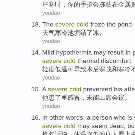
严寒
时，
你
的
手指
会
冻
粘在
金属
youdao
The
severe
cold
froze
the pond.
天气
寒冷
池塘
结了冰
。
youdao
Mild
hypothermia
may
result in
severe
cold
thermal discomfort
.
轻度
低温
可
导致
术后
寒战
和
寒冷
youdao
A
severe
cold
prevented
his
att
他
患了
重感冒
，未能
出席
会议
。
youdao
In
other words
, a person who is
severe
cold
may
seem
dead
,
bu
换
句
话说，
体温降低
的
病人
看上