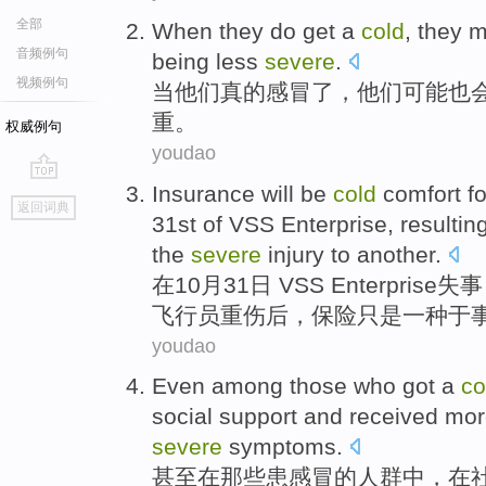
全部
When
they
do
get a
cold
, they
m
音频例句
being less
severe
.
视频例句
当
他们
真的
感冒
了，他们
可能也
重。
权威例句
youdao
Insurance
will be
cold
comfort
f
go
返回词典
top
31st
of VSS
Enterprise,
resulting
the
severe
injury
to
another
.
在
10月
31
日 VSS Enterprise
失事
飞行员重伤
后
，
保险
只是一种于
youdao
Even
among
those
who
got a
co
social
support
and
received
mor
severe
symptoms
.
甚至
在
那些
患
感冒
的人群中，在