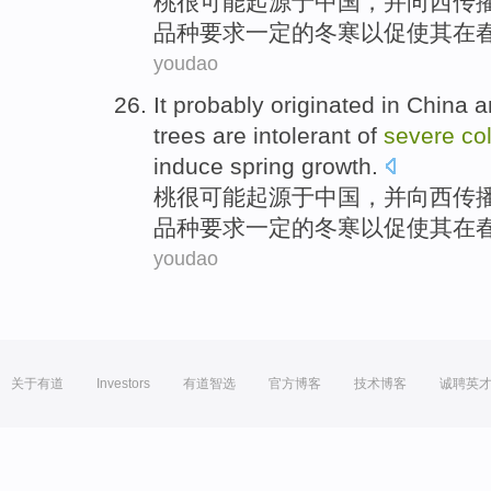
桃
很
可能
起源于
中国
，
并
向
西
传
品种
要求
一定的冬寒
以
促使其
在
youdao
It probably
originated in
China
a
trees are
intolerant
of
severe
co
induce
spring
growth
.
桃
很
可能
起源于
中国
，
并
向
西
传
品种
要求
一定的冬寒
以
促使其
在
youdao
关于有道
Investors
有道智选
官方博客
技术博客
诚聘英