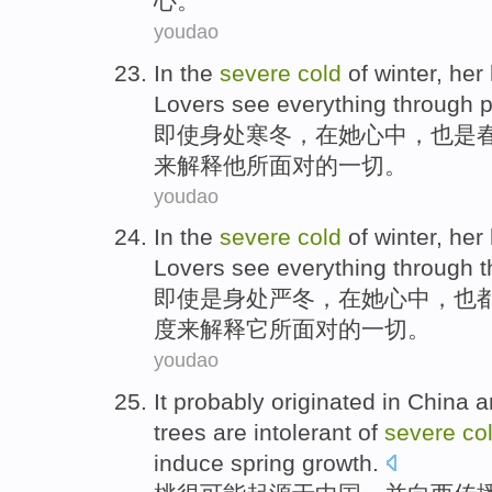
心
。
youdao
In the
severe
cold
of
winter
,
her
Lovers
see
everything
through
p
即使身处
寒冬
，在
她
心中
，
也是
来解释他所面对的
一切
。
youdao
In
the
severe
cold
of
winter
,
her
Lovers
see
everything
through
t
即使
是
身处
严冬
，
在
她
心中
，
也
度
来解释它所面对
的
一切
。
youdao
It probably
originated in
China
a
trees are
intolerant
of
severe
co
induce
spring
growth
.