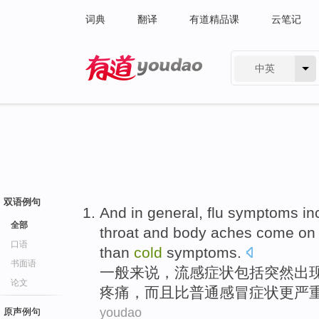
词典
翻译
有道精品课
云笔记
中英
有道 - 网易旗下搜索
双语例句
And
in general
,
flu
symptoms
in
全部
throat
and
body
aches
come
o
口语
than
cold
symptoms.
书面语
一般
来说，
流感
症状
包括
突然
出
论文
疼痛
，而且
比
普通感冒
症状
更
严
youdao
原声例句