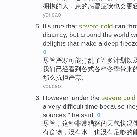
拥抱
的
人
，患的感冒症状也
会更
youdao
It's true that
severe
cold
can
th
disarray
,
but
around the
world
w
delights
that
make
a deep
freez
尽管
严寒
可能
打乱
了许多
计划
以
我们
已经
看到
各式
各样
冬季
带来
那么
抗拒
严寒
。
youdao
However
, under
the
severe
cold
a
very
difficult
time
because
the
sources
," he said.
尽管
，
这种
非常
糟糕的
天气
状况
有
食物
，没有
水
，也没有足够的