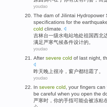
youdao
The
dam
of
Jilintai
Hydropower S
specifications
for the
earthquak
cold
climate
.
吉林台
一级
水电站
地处祖国西北
满足
严寒
气候条件
设计
的
。
youdao
After
severe
cold
of
last
night
,
t
昨天
晚上
很
冷
，
窗户
都
结霜
了。
youdao
In
severe
cold
,
your
fingers
can
be careful
when
you
open the d
严寒
时
，
你
的
手指
可能
会被
冻
粘