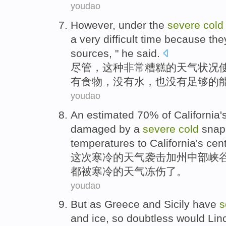
youdao
However
, under
the
severe
cold
a
very
difficult
time
because
the
sources
, " he said.
尽管
，
这种
非常
糟糕的
天气
状况
有
食物
，没有
水
，也没有足够的
youdao
An
estimated
70%
of
California
'
damaged by a
severe
cold
snap
temperatures
to California's
cent
这次
寒冷
的
天气袭击
加州
中部
峡
都
被
寒冷的
天气冻伤
了。
youdao
But
as
Greece
and
Sicily
have
s
and ice
,
so
doubtless
would
Lin