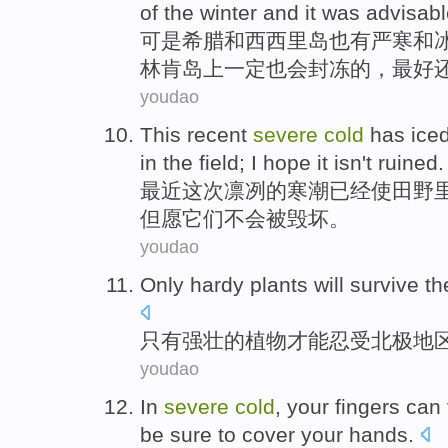
of the
winter
and it was
advisabl
可是
希腊
和
西西里岛
也有
严寒
和
林肯
岛上
一定也
会
封冻
的
，最好
youdao
This
recent
severe
cold
has
ice
in
the field
;
I hope
it
isn't
ruined
.
最近
这次
凛冽
的
寒潮
已经
使
田野
但愿
它们
不会
被毁坏
。
youdao
Only
hardy
plants
will survive
th
只有
强壮
的
植物
才能
忍受
北极
地
youdao
In
severe
cold
,
your
fingers
can
be sure
to
cover your
hands
.