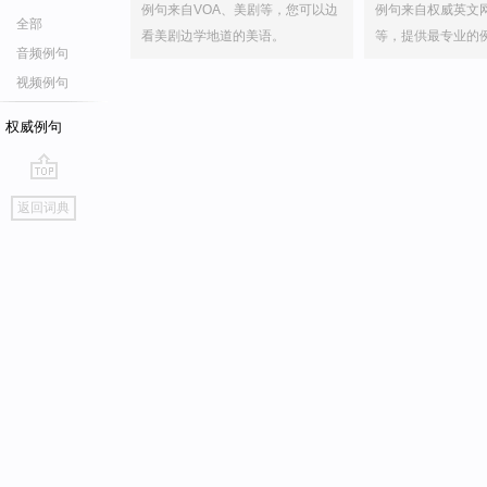
例句来自VOA、美剧等，您可以边
例句来自权威英文
全部
看美剧边学地道的美语。
等，提供最专业的
音频例句
视频例句
权威例句
go
返回词典
top