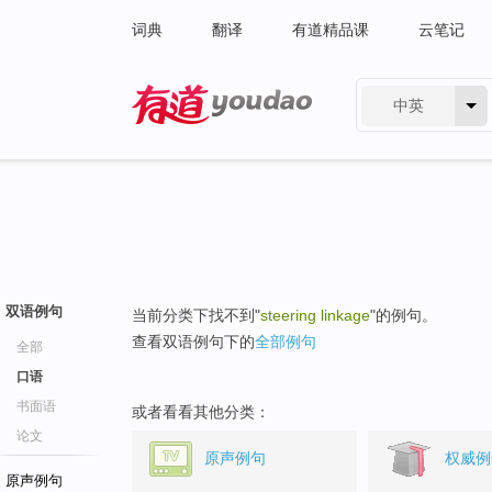
词典
翻译
有道精品课
云笔记
中英
有道 - 网易旗下搜索
双语例句
当前分类下找不到"
steering linkage
"的例句。
查看双语例句下的
全部例句
全部
口语
书面语
或者看看其他分类：
论文
原声例句
权威例
原声例句