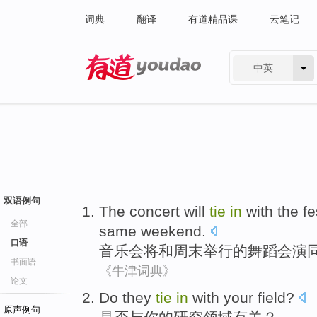
词典
翻译
有道精品课
云笔记
中英
有道 - 网易旗下搜索
双语例句
The concert
will
tie
in
with
the
fe
全部
same
weekend
.
口语
音乐会
将
和
周末
举行
的
舞蹈
会演
书面语
《牛津词典》
论文
Do they
tie
in
with
your
field
?
原声例句