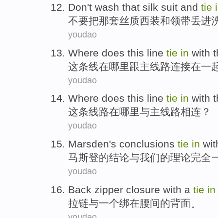
Don't
wash
that
silk
suit
and
tie
不要
把
那
套丝质
西装
和
领带
丢进
youdao
Where does
this
line
tie
in
with
这
条线
在
哪里
跟
主线
路
连接
在一
youdao
Where does
this
line
tie
in
with
这
条线路
在
哪里
与
主线
路
相连
？
youdao
Marsden
's
conclusions
tie
in
wit
马斯登
的
结论
与
我们
的
理论
完全
youdao
Back zipper closure
with
a
tie
in
拉链
与
一个
绑
在
腰间
的背面
。
youdao