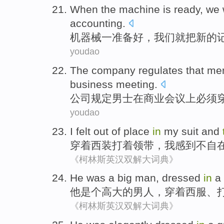
When the
machine
is
ready
,
we
accounting
.
机器械
一
准备好
，
我们
就
把
新的
youdao
The company
regulates that
me
business
meeting
.
公司
规定
男士
在
商业
会议上
必须
youdao
I
felt
out
of place
in
my suit
and
穿着
西装
打着
领带，
我
感到
不自
《柯林斯英汉双解大词典》
He
was a
big
man
,
dressed
in
a 
他
是个
高大
的
男人
，
穿着
西服
、
《柯林斯英汉双解大词典》