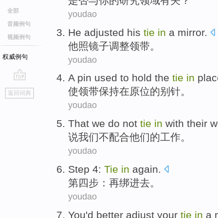
是否
与
你
的
研究领域有关
？
全部
youdao
音频例句
He
adjusted
his
tie
in
a mirror
.
视频例句
他
照镜子
调整
领带
。
权威例句
youdao
A
pin used
to
hold
the
tie
in
plac
go
使领带
保持
在
原位
的
别针
。
返回词典
top
youdao
That
we
do not
tie
in
with
their
w
说
我们
不
配合
他们的
工作
。
youdao
Step
4
:
Tie
in
again
.
第四
步
：再
绑
进去。
youdao
You
'd better
adjust
your
tie
in
a m