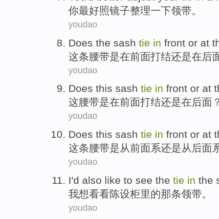
你
最好
照镜子整理一下
领带
。
youdao
Does
the sash
tie
in
front
or
at
t
这
条腰带是
在
前面
打结还是在后
youdao
Does
this
sash
tie
in
front
or
at
这
腰带
是
在
前面
打结
还是
在
后面
youdao
Does
this
sash
tie
in
front
or
at
这
条
腰带
是从
前面
系
还是
从
后面
youdao
I
'd
also like to
see
the
tie
in
the
我
想
看看
陈设柜里
的
那条
领带。
youdao