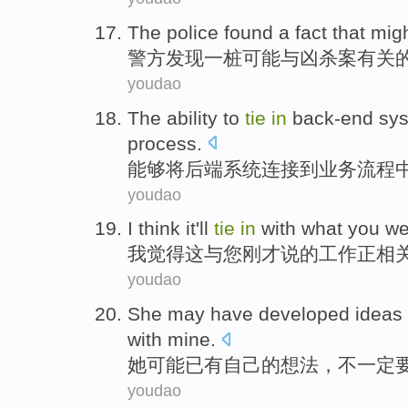
The police
found
a
fact that
mig
警方
发现
一
桩
可能
与
凶杀案
有关
youdao
The
ability to
tie
in
back-end
sy
process
.
能够
将
后
端
系统
连接
到
业务
流程
youdao
I
think
it
'll
tie
in
with
what
you
we
我
觉得
这
与
您刚才
说
的
工作
正
相
youdao
She
may
have developed
ideas
with
mine
.
她
可能
已有
自己的
想法
，
不一定
youdao