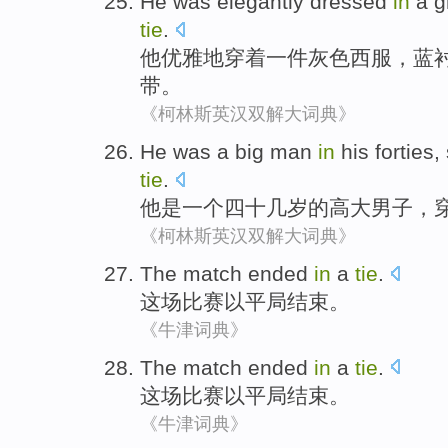
He was
elegantly
dressed
in
a
g
tie
.
他
优雅地
穿着
一件
灰色
西服
，
蓝
带。
《柯林斯英汉双解大词典》
He
was
a
big
man
in
his
forties
,
tie
.
他
是
一个
四十几
岁
的高大
男子
，
《柯林斯英汉双解大词典》
The match
ended
in
a
tie
.
这场
比赛以平局
结束
。
《牛津词典》
The match
ended
in
a
tie
.
这场
比赛以平局
结束
。
《牛津词典》