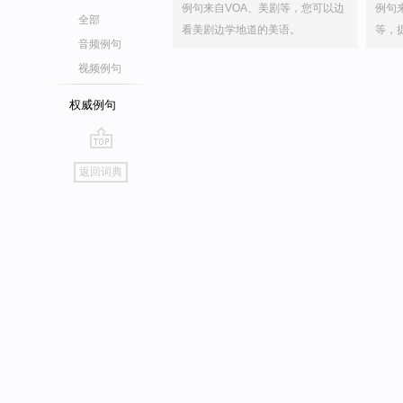
例句来自VOA、美剧等，您可以边
例句
全部
看美剧边学地道的美语。
等，
音频例句
视频例句
权威例句
go
返回词典
top