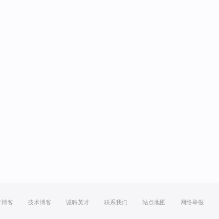
方博客
技术博客
诚聘英才
联系我们
站点地图
网络举报