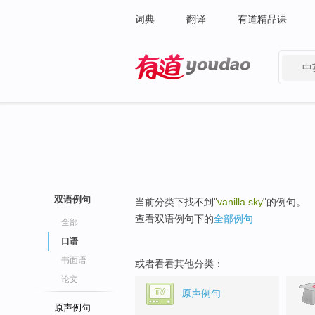
词典
翻译
有道精品课
中
有道 - 网易旗下搜索
双语例句
当前分类下找不到"
vanilla sky
"的例句。
查看双语例句下的
全部例句
全部
口语
书面语
或者看看其他分类：
论文
原声例句
原声例句