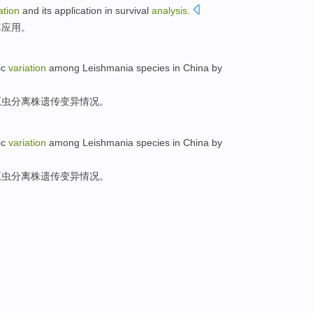
ation
and its
application
in
survival
analysis
.
其
应用
。
ic
variation
among
Leishmania
species in
China
by
原虫分离
株
遗传
变异情况
。
ic
variation
among
Leishmania
species in
China
by
原虫分离
株
遗传
变异情况
。