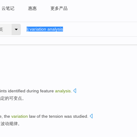
云笔记
惠惠
更多产品
英
ints
identified
during
feature
analysis
.
确定
的
可变
点
。
e
, the
variation
law
of
the
tension was
studied
.
力
波动
规律
。