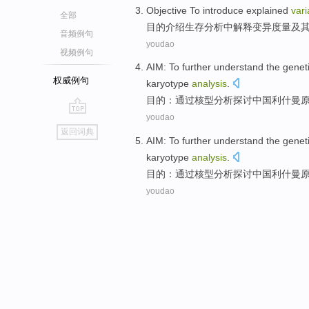
Objective To
introduce
explained
vari
全部
目的
介绍
生存
分析
中
解释
变异度量
及
音频例句
youdao
视频例句
AIM
: To further understand the
genet
权威例句
karyotype
analysis
.
目的
：
通过
核型
分析
探讨
中国
利什曼
youdao
go
返回词典
top
AIM
: To further understand the
genet
karyotype
analysis
.
目的
：
通过
核型
分析
探讨
中国
利什曼
youdao