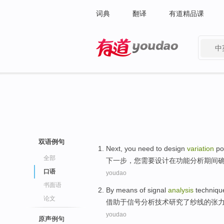
词典
翻译
有道精品课
中
有道 - 网易旗下搜索
双语例句
Next
,
you
need to
design
variation
po
全部
下一步
，
您
需要
设计
在
功能
分析
期间
口语
youdao
书面语
By means
of
signal
analysis
techniqu
论文
借助于
信号
分析
技术
研究
了纱线
的
张
youdao
原声例句