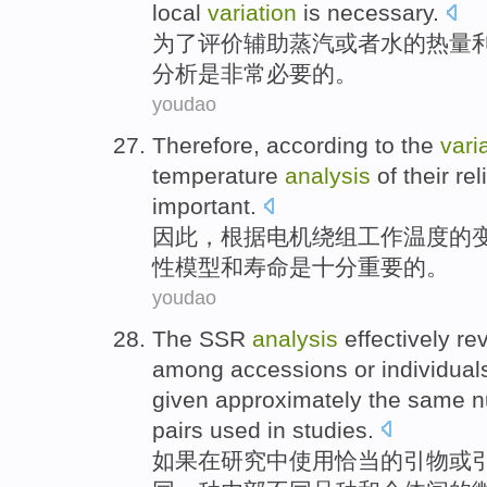
local
variation
is
necessary
.
为了
评价
辅助
蒸汽
或者
水
的
热量
分析
是
非常必要
的。
youdao
Therefore
,
according to
the
vari
temperature
analysis
of their
rel
important
.
因此
，
根据
电机
绕组
工作温度
的
性
模型
和
寿命
是
十分
重要
的。
youdao
The
SSR
analysis
effectively
re
among
accessions
or
individual
given approximately the same
pairs
used
in
studies
.
如果
在
研究
中
使用
恰当
的
引
物
或