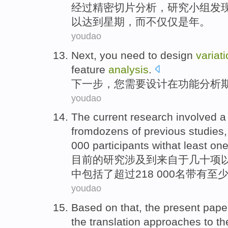
经过
精密切片
分析
，
研究
小组
发
以
达到
星期
，而不仅仅是年。
youdao
Next
,
you
need to
design
variat
feature
analysis
.
下一步
，
您
需要
设计
在
功能
分析
youdao
The current
research
involved
fromdozens
of
previous
studies
000
participants
withat
least
one
目前
的
研究
涉及
到来自于
几十
项
中
包括
了
超过
218 000名带有
至
youdao
Based
on that, the present pap
the
translation
approaches
to t