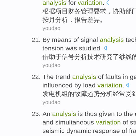
analysis
for
variation
.
根据
项目
财务
管理
要求，
协助
部
按月
分析
，报告
差异
。
youdao
By means
of
signal
analysis
tec
tension was
studied
.
借助于
信号
分析
技术
研究
了纱线
youdao
The
trend
analysis
of
faults
in
g
influenced by
load
variation
.
发电
机组
的
故障
趋势
分析
经常
受
youdao
An
analysis
is thus given to the
and
simultaneous
variation
of
st
seismic
dynamic response
of
fr