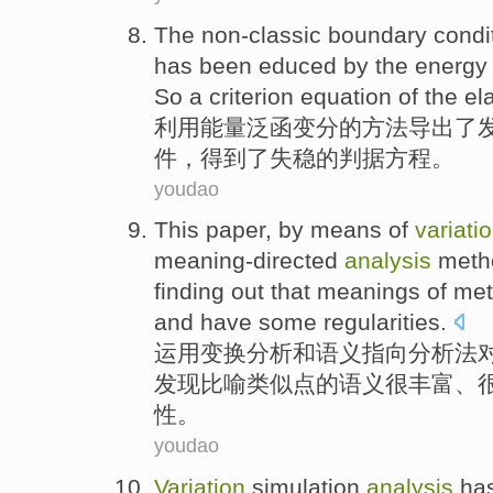
The
non-classic
boundary
condi
has been
educed
by the
energy
So a
criterion
equation
of
the ela
利用
能量
泛函
变分
的
方法
导出了
件
，
得到
了失稳
的
判据
方程
。
youdao
This paper,
by
means of
variati
meaning-directed
analysis
meth
finding out that
meanings
of
met
and
have some regularities
.
运用变换
分析
和
语义
指向
分析法
发现
比喻类似
点的
语义
很
丰富
、
性。
youdao
Variation
simulation
analysis
ha