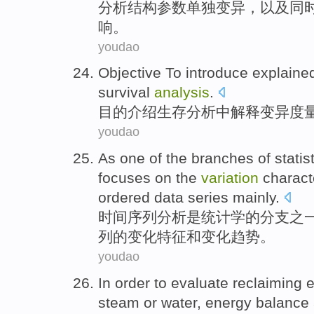
分析
结构
参数
单独
变异
，
以及
同
响
。
youdao
Objective To
introduce
explaine
survival
analysis
.
目的
介绍
生存
分析
中
解释
变异度
youdao
As
one
of
the
branches
of
statis
focuses
on the
variation
charact
ordered
data
series
mainly.
时间
序列
分析
是
统计学
的
分支
之
列
的
变化
特征
和
变化趋势
。
youdao
In order to
evaluate
reclaiming
e
steam
or
water
, energy balance