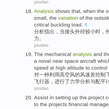
youdao
Analysis
shows that
,
when
the o
small
, the
variation
of the outsi
critical buckling
load
.
分析
指出
，
当
接头
外径
较
小时
，
力。
youdao
The
mechanical
analysis
and
th
a
novel
near
space
aircraft
whi
speed
at high altitude
to
control
对
一种
利用
高空
风
的
风速
差
控制
飞行器
，
进行
了
力学
分析
与
配平
youdao
Assist
in
setting up
the
project
c
to the
projects
financial
manage