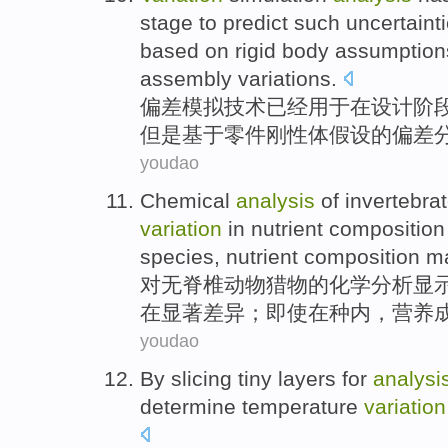
stage
to
predict
such
uncertaint
based on
rigid
body
assumption
assembly
variations.
偏差
模拟
技术
已经
用于
在
设计
阶
但是
基于
零件
刚性
体
假设
的偏差
youdao
Chemical
analysis
of invertebra
variation
in
nutrient
composition
species
,
nutrient
composition 
对
无脊椎动物
猎物
的
化学
分析
显
在显著
差异
；
即使
在种
内
，营养
youdao
By slicing
tiny layers for
analysi
determine
temperature
variation