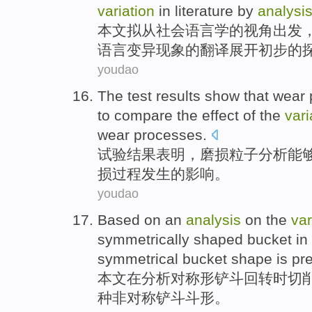
variation
in
literature
by
analysi
本文
拟从
社会语言学
的
视角出发
语言
变异
现象
的
翻译
展开初步
的
youdao
The test
results
show that
wear
to
compare
the
effect
of
the
vari
wear
processes
.
试验
结果
表明
，
磨损
粒子
分析
能
损
过程
发生的
影响
。
youdao
Based
on
an
analysis
on the
var
symmetrically
shaped
bucket
in
symmetrical bucket
shape
is
pr
本文
在
分析
对称
形
铲斗
回转
时
切
种
非对称铲斗斗
形
。