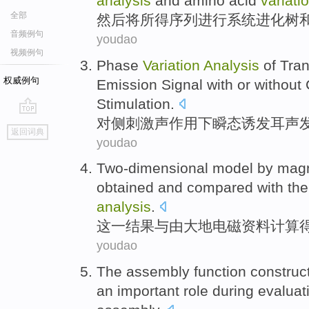
analysis
and
amino acid
variati
全部
然后
将所得
序列
进行
系统进化
树
音频例句
youdao
视频例句
Phase
Variation
Analysis
of
Tran
权威例句
Emission
Signal
with or without
Stimulation
.
对侧
刺激
声
作用下
瞬态
诱发
耳
声
go
返回词典
top
youdao
Two-dimensional
model
by
magn
obtained
and compared with
the
analysis
.
这一
结果
与
由
大地
电磁
资料
计算
youdao
The
assembly
function
construc
an important
role
during
evaluat