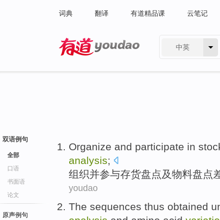
词典
翻译
有道精品课
云笔记
中英
有道 - 网易旗下搜索
双语例句
Organize
and
participate in
stoc
全部
analysis
;
口语
组织
并
参与
存货
盘点
及
物料
盘点
书面语
youdao
论文
The
sequences
thus
obtained
u
原声例句