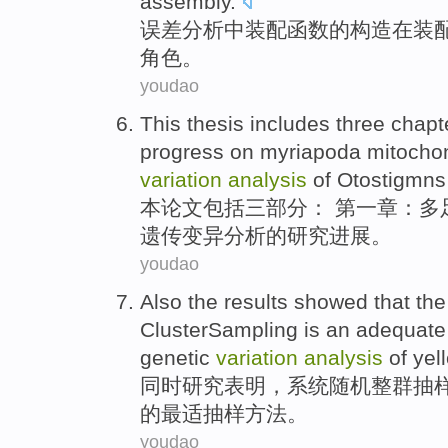
assembly.
误差
分析
中
装配
函数
的
构造
在
装
角色
。
youdao
This
thesis
includes
three
chapt
progress
on myriapoda
mitochon
variation
analysis
of
Otostigmns
本
论文
包括
三
部分
： 第一
章
：多
遗传
变异
分析
的
研究
进展
。
youdao
Also
the results
showed that th
ClusterSampling
is
an adequate
genetic
variation
analysis
of
yell
同时
研究
表明，系统
随机
整群
抽
的
最
适
抽样
方法
。
youdao