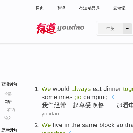
词典
翻译
有道精品课
云笔记
中英
有道 - 网易旗下搜索
双语例句
We
would
always
eat
dinner
tog
全部
sometimes
go
camping
.
口语
我们
经常
一起
享受
晚餐
，一起
看
书面语
youdao
论文
We
live
in
the same
block
so tha
原声例句