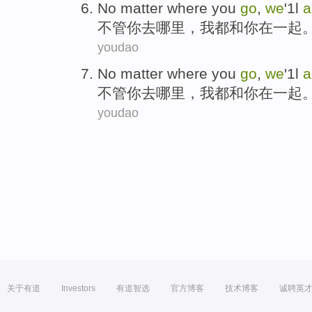
No matter
where
you
go
,
we
'1
l
a
不管
你
去
哪里
，
我
都
和你
在
一起
youdao
No matter
where
you
go
,
we
'1
l
a
不管
你
去
哪里
，
我
都
和你
在
一起
youdao
关于有道
Investors
有道智选
官方博客
技术博客
诚聘英