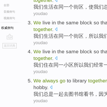
together
.
全部
我们
生活
在
同一个
街区
，
使
我们
音频例句
youdao
视频例句
We
live
in
the same
block
so tha
权威例句
together
.
我们
生活
在
同一个
街区
，
所以
我
youdao
go
返回词典
top
We
live
in
the same
block
so tha
together
.
我们
住
在
同一
小区
所以
我们
经常
youdao
We
always
go
to
library
together
hobby
.
我们
总是
一起
去
图书馆
看书
，
因
youdao