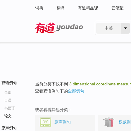
词典
翻译
有道精品课
云笔记
中英
有道 - 网易旗下搜索
双语例句
当前分类下找不到"
3 dimensional coordinate measu
查看双语例句下的
全部例句
全部
口语
书面语
或者看看其他分类：
论文
原声例句
权威例
原声例句