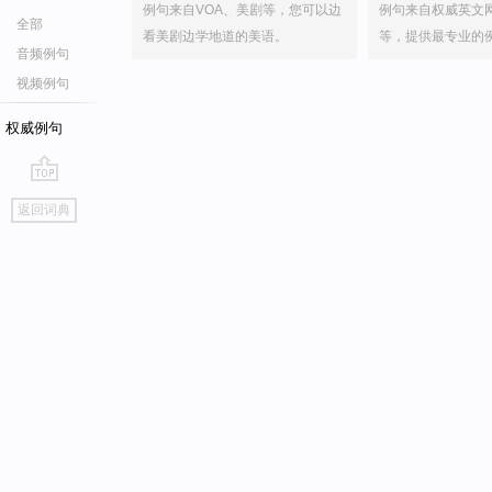
例句来自VOA、美剧等，您可以边
例句来自权威英文
全部
看美剧边学地道的美语。
等，提供最专业的
音频例句
视频例句
权威例句
go
返回词典
top