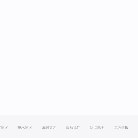
方博客
技术博客
诚聘英才
联系我们
站点地图
网络举报