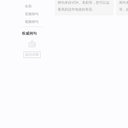
例句来自VOA、美剧等，您可以边
例句
全部
看美剧边学地道的美语。
等，
音频例句
视频例句
权威例句
go
返回词典
top