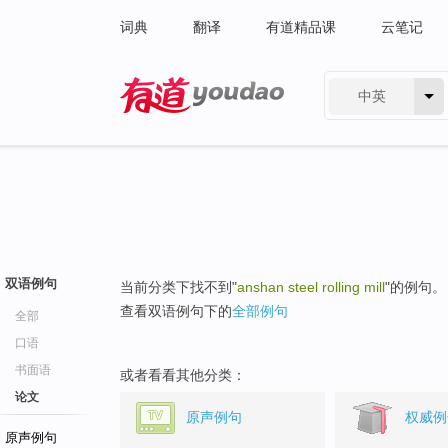
词典
翻译
有道精品课
云笔记
中英
有道 - 网易旗下搜索
双语例句
当前分类下找不到"
anshan steel rolling mill
"的例句。
查看双语例句下的
全部例句
全部
口语
书面语
或者看看其他分类：
论文
原声例句
权威例
原声例句