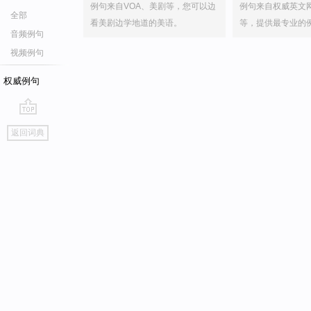
例句来自VOA、美剧等，您可以边
例句来自权威英文
全部
看美剧边学地道的美语。
等，提供最专业的
音频例句
视频例句
权威例句
go
返回词典
top