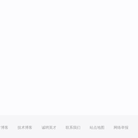
方博客
技术博客
诚聘英才
联系我们
站点地图
网络举报