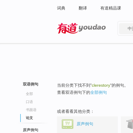
词典
翻译
有道精品课
中
有道 - 网易旗下搜索
双语例句
当前分类下找不到"
clerestory
"的例句。
查看双语例句下的
全部例句
全部
口语
书面语
或者看看其他分类：
论文
原声例句
原声例句