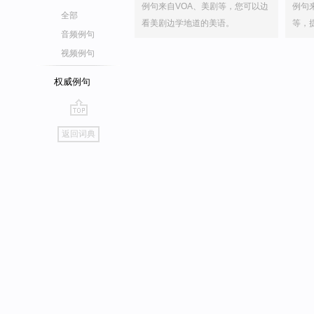
例句来自VOA、美剧等，您可以边
例句
全部
看美剧边学地道的美语。
等，
音频例句
视频例句
权威例句
go
返回词典
top