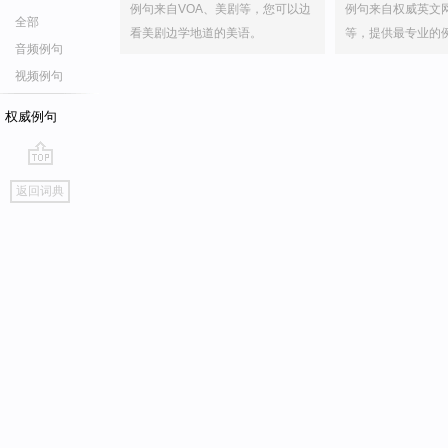
例句来自VOA、美剧等，您可以边
例句来自权威英文
全部
看美剧边学地道的美语。
等，提供最专业的
音频例句
视频例句
权威例句
go
返回词典
top