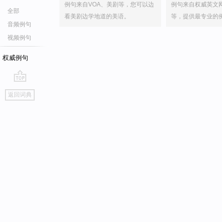
例句来自VOA、美剧等，您可以边
例句来自权威英文
全部
看美剧边学地道的美语。
等，提供最专业的
音频例句
视频例句
权威例句
go
返回词典
top