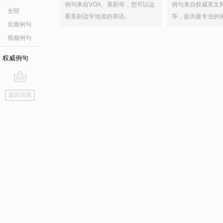
例句来自VOA、美剧等，您可以边
例句来自权威英文
全部
看美剧边学地道的美语。
等，提供最专业的
音频例句
视频例句
权威例句
go
返回词典
top