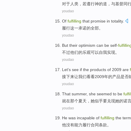
对于
人类
，
若遵行
神
的
道
，
与
基督同
youdao
Of
fulfilling
that
promise
in
totality
.
履行
这
一承诺
的
全部
。
youdao
But
their
optimism
can be
self-
fulfillin
不过
他们的
乐观
可以
自我实现
。
youdao
Let
's
see if
the
products
of
2009 are
接下来让
我们
看看
2009年
的
产品
是否
youdao
That
summer
,
she
seemed to
be
fulfi
就在那个
夏天
，
她
似乎
要
兑现
她
的诺
youdao
He
was incapable
of
fulfilling
the
term
他
没有
能力
履行
合同
条款
。