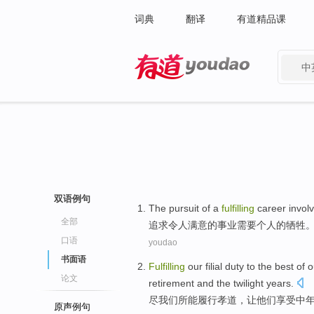
词典
翻译
有道精品课
中
有道 - 网易旗下搜索
双语例句
The
pursuit
of
a
fulfilling
career
invol
全部
追求
令人
满意
的
事业
需要
个人
的牺牲
口语
youdao
书面语
Fulfilling
our
filial
duty to the best
of
ou
论文
retirement
and
the
twilight years
.
尽
我们
所能
履行
孝道
，
让
他们
享受
中
原声例句