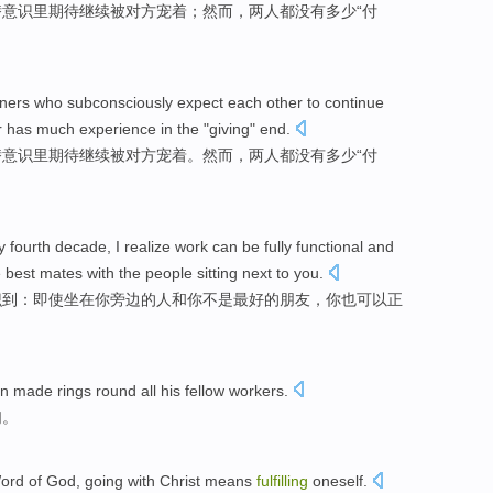
潜意识里
期待
继续
被对方
宠
着；然而，两人
都
没有
多少
“付
tners who
subconsciously
expect
each
other
to continue
r has
much
experience
in the
"
giving
" end.
潜意识里
期待
继续
被对方
宠
着。
然而
，两人
都
没有
多少
“付
y fourth
decade
, I
realize
work
can be
fully
functional
and
e
best
mates
with the people
sitting
next to
you
.
识到
：即使
坐在
你
旁边
的人和你不是
最好
的
朋友
，你也
可以
正
hn
made rings round all
his
fellow workers
.
们。
ord
of
God
, going
with
Christ
means
fulfilling
oneself
.