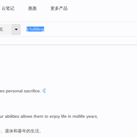
云笔记
惠惠
更多产品
英
ves
personal
sacrifice
.
。
r abilities
allows
them
to
enjoy
life
in
midlife years
,
年
、
退休
和
暮年
的
生活
。