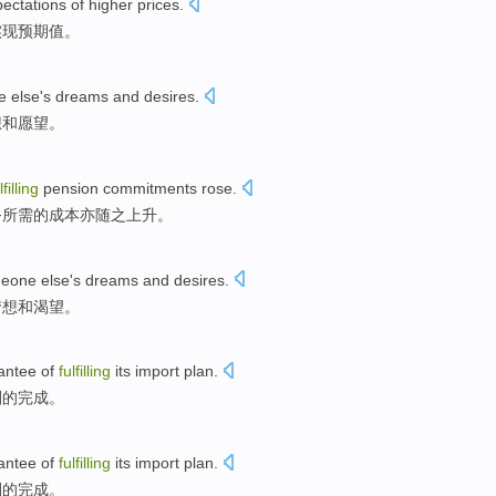
ectations
of
higher
prices
.
实现
预期
值。
 else
's
dreams
and
desires
.
想
和
愿望
。
lfilling
pension
commitments
rose
.
务
所需
的
成本
亦随之
上升
。
eone else
's
dreams
and
desires
.
梦想
和
渴望
。
antee
of
fulfilling
its
import
plan
.
划的完成。
antee
of
fulfilling
its
import
plan
.
划的完成。