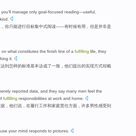
d
you
'll manage
only
goal-focused
reading
—
useful
,
kind
.
里，
你
只能
进行目标
集中式
阅读
——
有时候
有用
，
但是
并非
是
e
on
what
constitutes the finish line
of
a
fulfilling
life
,
they
hing
it.
该
达到
怎样
的
标准基本
达成
了一致，
他们
提出
的实现方式
却截
merely
reported
data
, and
they
say
many
men
feel
the
f
fulfilling
responsibilities
at
work
and
home
.
数据
，
他们
说
，
在
履行
工作
和
家庭
责任
方面
，
许多
男性
感受到
ause
your
mind
responds
to
pictures
.