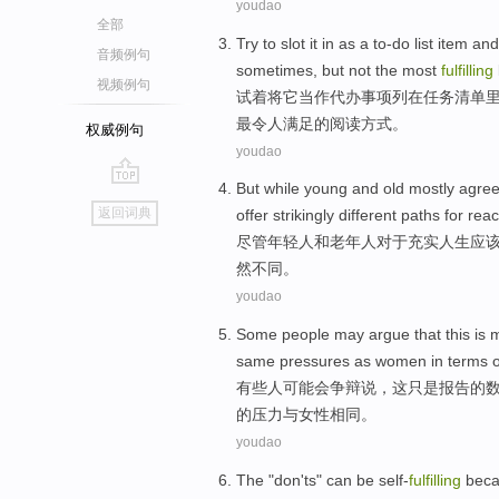
youdao
全部
Try
to
slot
it
in
as
a
to-do
list
item an
音频例句
sometimes
,
but
not
the most
fulfilling
视频例句
试着
将
它
当作
代办事项列
在
任务
清单
最
令人满足
的阅读
方式
。
权威例句
youdao
But while
young
and
old mostly
agre
go
返回词典
offer
strikingly
different
paths for
reac
top
尽管
年轻人
和
老年人
对于
充实
人生
应
然
不同
。
youdao
Some
people
may
argue
that
this
is 
same
pressures
as
women
in
terms
o
有些
人
可能会
争辩说
，
这
只是
报告
的
的
压力
与
女性
相同
。
youdao
The
"
don
'ts"
can be self-
fulfilling
bec