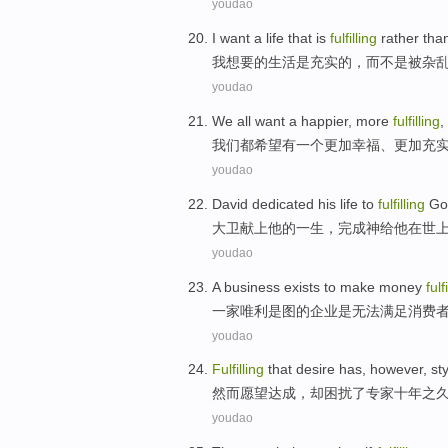
youdao
I
want
a
life
that is
fulfilling
rather
than
我
想要
的
生活
是
充实
的，
而
不是被杂
youdao
We
all
want
a
happier
,
more
fulfilling
,
我们
都
希望有
一个
更加幸福
、
更加
充
youdao
David
dedicated
his
life
to
fulfilling
Go
大卫
献上
他
的
一生
，
完成
神给他
在
世
youdao
A
business
exists to make money
fulf
一家唯利是图的
企业
是无法
满足
消费
youdao
Fulfilling
that
desire
has,
however
,
st
然而
愿望
达成，却
困扰
了
专家
十年之
youdao