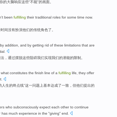
你
的
大脑
响应
这些“不能”的画面。
't
been
fulfilling
their
traditional
roles
for some time
now
.
段
时间
没有
扮演
他们的
传统
角色
了。
by addition
, and by
getting rid of
these
limitations
that
are
ial
.
加法
，通过
摆脱
这些
阻碍
我们
实现
我们
的
潜能
的
限制
。
what
constitutes
the
finish
line
of
a
fulfilling
life
,
they
offer
t.
功
人生
的
终点
线
”
这一
问题上基本
达成
了一致，
但他们
提出
的
ers who
subconsciously
expect
each
other
to continue
r has
much
experience
in the
"
giving
" end.