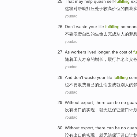
That
may
help
quash
self-
fulfilling
exp
这
将
对帮助
打压
处于
较高
价位
的
自我
youdao
Don't
waste
your
life
fulfilling
someone
不要
浪费
自己
的
生命
去完成
别人
的
梦
youdao
As
workers
lived longer
,
the
cost
of
fu
随着
工人
寿命
的
增长，
履行
养老金
义
youdao
And
don't
waste
your
life
fulfilling
som
也
不要
浪费
自己
的
生命
去成就
别人
的
youdao
Without
export
,
there can
be no
guar
没有
出口
的
实现
，
就
无法
保证
进口
计
youdao
Without
export
,
there can
be no
guar
没有
出口
的
实现
，
就
无法
保证
进口
计