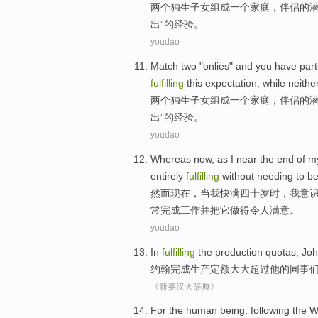
两
个
独生
子女组成
一个
家庭，
伴侣
的
出”
的
经验
。
youdao
Match
two
"
onlies
" and you have
par
fulfilling
this expectation
,
while
neithe
两
个
独生
子女组成
一个
家庭，
伴侣
的
出”
的
经验
。
youdao
Whereas
now
,
as
I
near
the end of m
entirely
fulfilling
without
needing to
b
然而
现在
，
当
我
快
满
四十岁
时，我
意
常
完成
工作
并
把
它做得令人满意。
youdao
In
fulfilling
the
production
quotas
,
Jo
约翰
完成
生产
定额大大超过
他
的
同事
《新英汉大辞典》
For the
human being
,
following
the
W