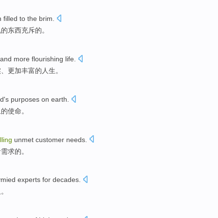
 filled to
the
brim
.
乱
的
东西充斥的。
 and more
flourishing
life
.
实
、更加
丰富
的
人生
。
d
's
purposes
on
earth
.
上
的
使命
。
illing
unmet
customer
needs
.
者
需求
的。
ymied
experts
for
decades
.
久。