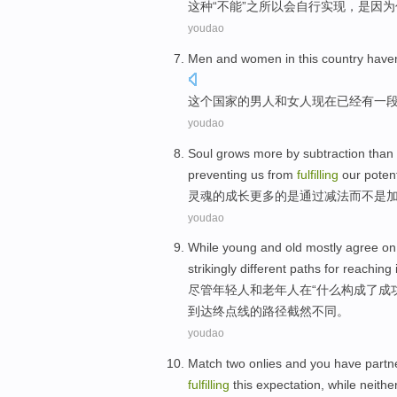
这种
“
不能
”之所以
会
自行实现，
是因为
youdao
Men
and
women
in
this
country
haven
这个
国家
的
男人
和
女人
现在
已经
有一
youdao
Soul
grows
more
by
subtraction
than
preventing
us
from
fulfilling
our
potent
灵魂的
成长
更多
的
是
通过
减法
而不是
youdao
While
young
and
old mostly
agree
on
strikingly
different
paths
for
reaching
i
尽管
年轻人
和
老年人
在
“
什么
构成
了成
到达终点线
的
路径
截然
不同
。
youdao
Match
two
onlies
and you have
partn
fulfilling
this expectation
, while
neithe