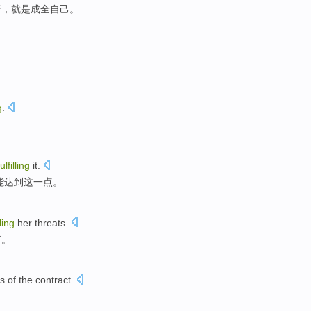
行
，
就是
成全
自己
。
g
.
fulfilling
it
.
能达到
这一点。
lling
her
threats
.
言。
s
of the
contract
.