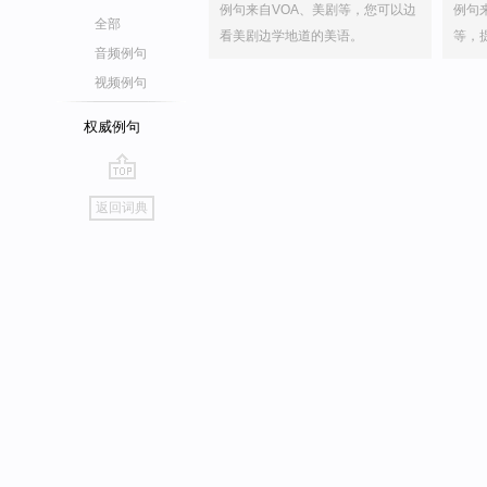
例句来自VOA、美剧等，您可以边
例句
全部
看美剧边学地道的美语。
等，
音频例句
视频例句
权威例句
go
返回词典
top