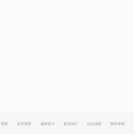
方博客
技术博客
诚聘英才
联系我们
站点地图
网络举报