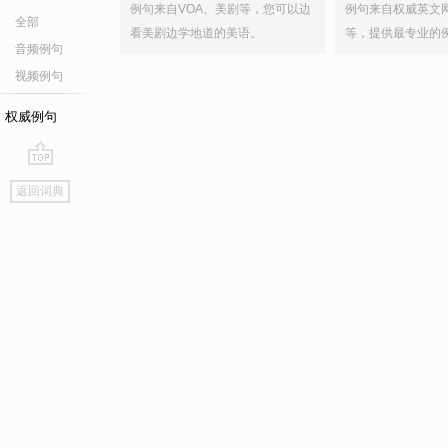
例句来自VOA、美剧等，您可以边
例句来自权威英文
全部
看美剧边学地道的美语。
等，提供最专业的
音频例句
视频例句
权威例句
go
返回词典
top