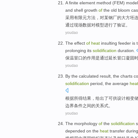
A finite
element
method
(
FEM
)
model
and
shell
growth
of
the
old bloom cas
采用
有限元
方法
，对某
钢厂
的大方
坯
通过现场数据对
模型
进行了
验证
。
youdao
The
effect
of
heat
insulting
feeder
is
prolonging
its
solidification
duration
.
保温
冒
口
的
作用
是
通过
延长冒口
凝固
youdao
By the calculated
result
,
the
charts co
solidification
period
,
the
average
hea
根据
所得
结果
，给出
了
可供设计相变
边界条件之间的关系式。
youdao
The
morphology
of
the
solidification
s
depended on
the
heat
transfer
durin