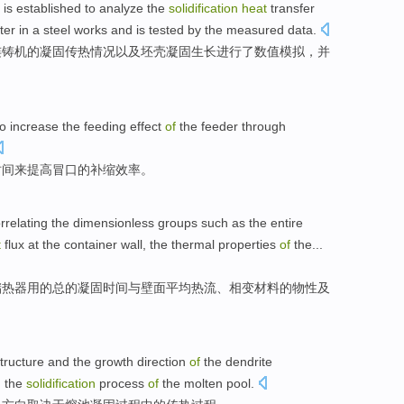
is established to analyze
the
solidification
heat
transfer
ter in a
steel
works
and
is
tested
by
the measured
data
.
连铸机
的
凝固
传热
情况
以及
坯
壳
凝固
生长
进行了
数值
模拟，
并
to
increase
the feeding effect
of
the feeder
through
时间
来
提高
冒口的补缩效率。
rrelating the
dimensionless
groups such as
the
entire
t
flux at
the
container wall
,
the
thermal
properties
of
the
...
储
热
器用
的
总的
凝固
时间
与
壁面
平均
热流
、相变材料的物
性
及
tructure
and
the
growth
direction
of
the
dendrite
g
the
solidification
process
of
the
molten
pool
.