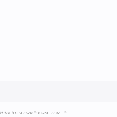
服务条款
京ICP证080268号
京ICP备10005211号