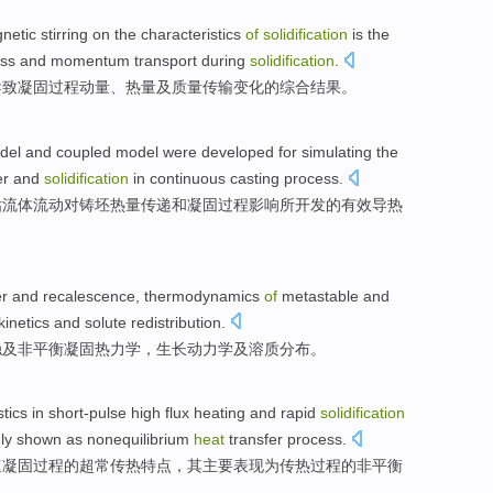
netic
stirring
on the
characteristics
of
solidification
is
the
ss
and
momentum
transport
during
solidification
.
导致凝固
过程
动量
、
热量
及
质量
传输
变化的
综合
结果
。
del
and
coupled
model were
developed
for
simulating
the
er
and
solidification
in
continuous casting
process
.
估
流体
流动
对铸坯
热量
传递
和
凝固过程
影响
所开发
的
有效
导热
er
and
recalescence
,
thermodynamics
of
metastable
and
kinetics
and
solute redistribution.
稳及
非平衡
凝固
热力学
，
生长
动力学
及溶质分布。
stics
in short-pulse
high
flux
heating
and
rapid
solidification
ly
shown
as
nonequilibrium
heat
transfer
process
.
速
凝固过程
的
超常
传热
特点
，
其
主要
表现
为
传热
过程
的
非平衡