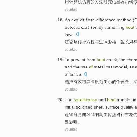
用
计算机
仿真
的
方法
研究
结晶器内
钢
youdao
An explicit
finite-difference
method
(F
eutectic
cast iron
by
combining
heat
t
laws
.
综合
热传导
方程
与
过冷
形核
、
生长
规
youdao
To prevent from
heat
crack
, the
choo
and the
use
of
metal
cast
model
, as
w
effective
.
选择
有效
结晶
温度
范围
小
的
铝合金
、
youdao
The
solidification
and
heat
transfer
i
initial
solidified
shell
,
surface
quality
a
连铸
弯
月面
区域
的
凝固
传热
对
初
生坯
要
影响
。
youdao