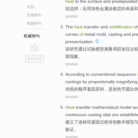
heat
to
the
surface
and
predeposited
全部
回流
焊
：
应用
加热
金属
涂
敷
层
的
表面
音频例句
youdao
视频例句
The
heat
transfer
and
solidification
ch
curves
of
metal
mold
,
casting
and
pr
权威例句
pressurization
.
该
研究
通过
试验
模型
测量
局部
加压
过
go
固
现象。
返回词典
top
youdao
According
to
conventional
sequence
castings by
proportionally
magnifying
传统
的
顺序
凝固
原则
，是
按
热
节
圆
比
youdao
Heat
transfer
mathematical
model
an
continuous casting
slab
are
establish
建立了
连铸
坯
凝固
过程
传热
数学
模型
验证。
youdao