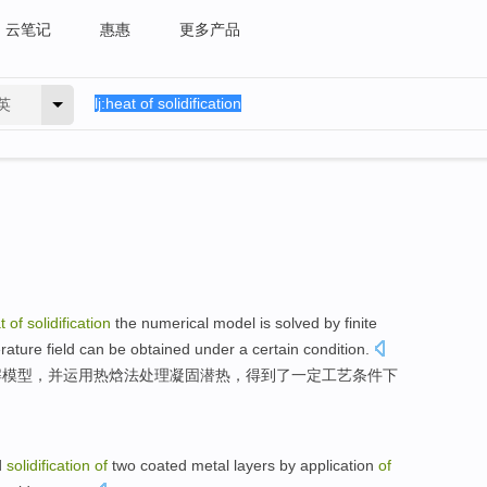
云笔记
惠惠
更多产品
英
t
of
solidification
the
numerical
model
is solved
by finite
rature
field
can be obtained
under a
certain
condition
.
解
模型
，
并
运用
热焓法
处理
凝固
潜热
，
得到
了
一定
工艺条件下
d
solidification
of
two
coated
metal
layers
by
application
of