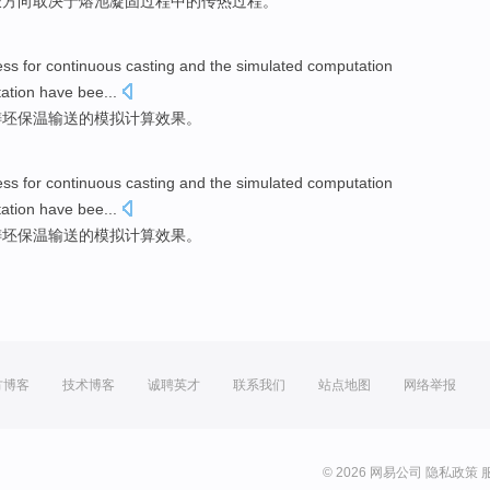
长
方向
取决于
熔
池
凝固
过程
中的
传热
过程
。
ess
for continuous casting
and
the
simulated
computation
tation have bee...
铸
坯保温输送
的
模拟
计算
效果
。
ess
for continuous casting
and
the
simulated
computation
tation have bee...
铸
坯保温输送
的
模拟
计算
效果
。
方博客
技术博客
诚聘英才
联系我们
站点地图
网络举报
© 2026 网易公司
隐私政策