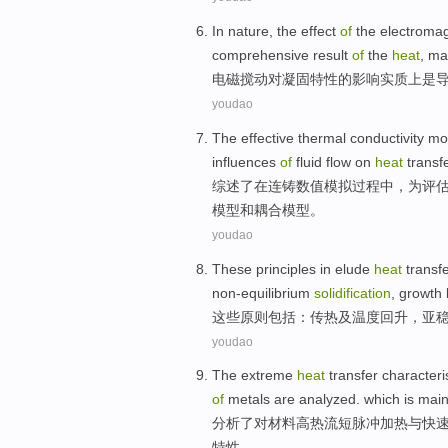
In nature, the
effect
of
the
electromag
comprehensive
result
of
the
heat
,
ma
电磁
搅动
对
凝固
特性
的
影响
实质上
是
youdao
The
effective
thermal conductivity
mo
influences
of
fluid
flow
on
heat
transf
综述
了
在
连铸
数值
模拟
过程中，
为
评
模型
和
耦合
模型。
youdao
These
principles
in elude
heat
transf
non-equilibrium
solidification
,
growth
这些
原则
包括：
传热
及
温度
回升
，
亚
youdao
The
extreme
heat
transfer
characteri
of
metals are
analyzed.
which
is
main
分析
了
对
材料
高
热流
短脉冲
加热
与
快
特性
。