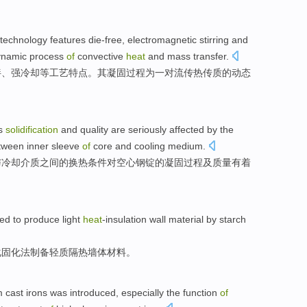
technology
features
die-free
, electromagnetic
stirring
and
ynamic
process
of
convective
heat
and
mass transfer
.
拌
、
强
冷却
等工艺特点。
其
凝固过程
为
一
对流
传热
传
质的
动态
ts
solidification
and
quality
are seriously
affected
by the
tween
inner
sleeve
of
core
and
cooling
medium
.
与冷却介质
之间
的
换
热
条件
对空心钢锭的凝固过程
及
质量
有着
ed
to produce
light
heat
-insulation
wall
material
by
starch
化固化法制备
轻质
隔热
墙体
材料
。
m
cast
irons was
introduced
,
especially
the function
of