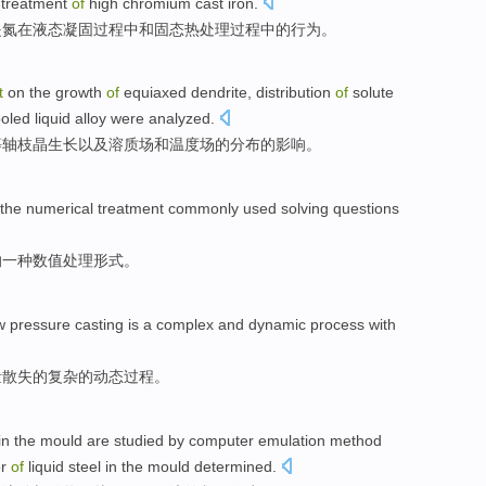
-treatment
of
high
chromium cast iron.
是
氮在
液态
凝固过程
中和
固态热处理过程中的行为。
t
on the growth
of
equiaxed
dendrite
,
distribution
of
solute
oled
liquid
alloy
were
analyzed
.
等轴
枝晶生长
以及
溶质
场
和
温度
场
的
分布
的
影响
。
the
numerical
treatment
commonly used
solving
questions
的
一种
数值
处理
形式。
w pressure
casting
is
a
complex
and
dynamic
process
with
量
散失
的
复杂
的
动态
过程
。
in the
mould
are
studied
by
computer
emulation
method
r
of
liquid
steel
in the mould determined.