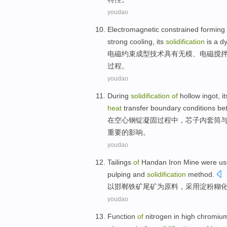
youdao
Electromagnetic
constrained
forming
strong
cooling
,
its
solidification
is
a
d
电磁
约束
成型
技术
具有
无
模
、电磁
搅
过程
。
youdao
During
solidification
of
hollow
ingot
, i
heat
transfer boundary
conditions
be
在
空心
钢锭
凝固
过程中，芯子
内
套筒
重要的
影响
。
youdao
Tailings
of
Handan
Iron Mine were
us
pulping and
solidification
method.
以
邯郸
铁矿尾矿为原料
，
采用
淀粉糊
youdao
Function
of
nitrogen
in
high
chromiu