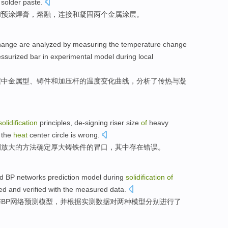
solder
paste
.
和
预
涂
焊
膏
，
熔融
，
连接
和
凝固
两个
金属涂层。
ange are
analyzed
by
measuring
the
temperature
change
essurized
bar
in
experimental
model
during
local
程中
金属
型
、
铸件
和
加压
杆
的
温度
变化
曲线
，
分析了
传热
与
凝
solidification
principles
, de-signing
riser
size
of
heavy
the
heat
center circle
is wrong
.
例
放大
的
方法确定
厚大
铸铁
件
的
冒
口，其中存在错误。
d
BP
networks
prediction
model
during
solidification
of
ed
and verified
with the
measured
data
.
与
BP
网络
预测
模型，
并
根据实测数据对两种模型分别进行了