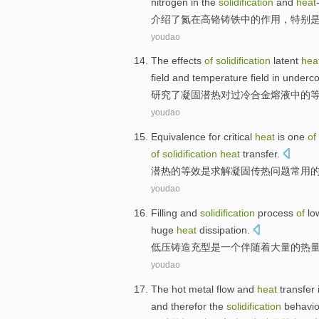
nitrogen in
the
solidification
and
heat
介绍了
氮
在
高
铬
铸铁
中的
作用
，
特别
youdao
The
effects
of
solidification
latent
hea
field
and
temperature
field in
underco
研究
了
凝固
潜热
对过
冷
合金
熔
液
中的
youdao
Equivalence
for critical
heat
is
one
of
of
solidification
heat
transfer.
潜热
的
等效
是
求解
凝固
传热
问题
常用
youdao
Filling
and
solidification
process
of
lo
huge
heat
dissipation
.
低压
铸造
充
型
是
一个
伴随着
大量
的
热
youdao
The hot metal
flow
and
heat
transfer
and therefor
the
solidification
behavio