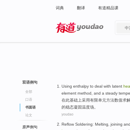
词典
翻译
有道精品课
中
有道 - 网易旗下搜索
双语例句
Using
enthalpy
to
deal with
latent
hea
全部
element
method
,
and
a
steady
tempe
口语
在
此基础上采用有限
单元
方法
数值
求
的
稳态
凝固
温度
场
。
书面语
youdao
论文
Reflow
Soldering
:
Melting
,
joining
an
原声例句