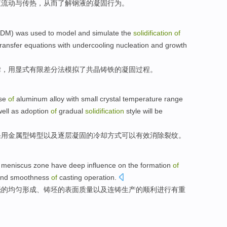
液
流动
与
传热
，从而了解钢液
的
凝固
行为
。
DM) was
used
to model and
simulate
the
solidification
of
ransfer
equations
with
undercooling
nucleation
and
growth
律，
用
显
式
有限差分
法
模拟
了
共
晶
铸铁
的
凝固过程
。
se
of
aluminum alloy
with
small
crystal
temperature
range
ell
as adoption
of
gradual
solidification
style
will be
采用
金属
型
铸
型
以及
逐层
凝固
的冷却
方式
可以
有效
消除裂纹
。
n
meniscus
zone
have
deep
influence
on
the
formation
of
nd
smoothness
of
casting
operation.
壳
的
均匀
形成
、铸坯的
表面
质量
以及
连铸生产的
顺利
进行
有
重