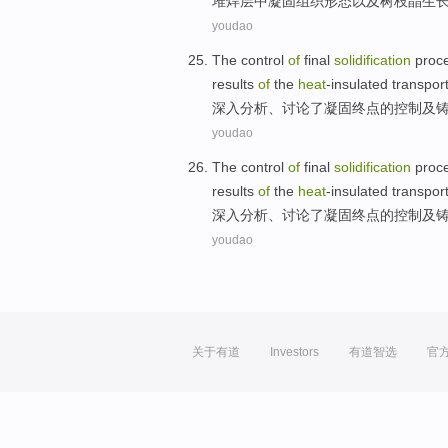
堆焊层
中
凝固
组织
形态
以及
树枝
晶
生
youdao
The
control
of
final
solidification
proc
results
of
the
heat
-insulated transpor
深入分析、讨论了
凝固
终点
的
控制
及
youdao
The
control
of
final
solidification
proc
results
of
the
heat
-insulated transpor
深入分析、讨论了
凝固
终点
的
控制
及
youdao
关于有道
Investors
有道智选
官