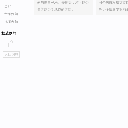
例句来自VOA、美剧等，您可以边
例句来自权威英文
全部
看美剧边学地道的美语。
等，提供最专业的
音频例句
视频例句
权威例句
go
返回词典
top