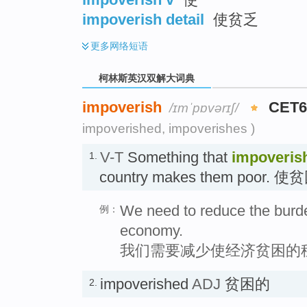
impoverish detail
使贫乏
更多
网络短语
柯林斯英汉双解大词典
impoverish
CET6
/ɪmˈpɒvərɪʃ/
impoverished, impoverishes )
V-T
Something that
impoveris
1.
country makes them poor. 使
We need to reduce the burde
例：
economy.
我们需要减少使经济贫困的
impoverished
ADJ
贫困的
2.