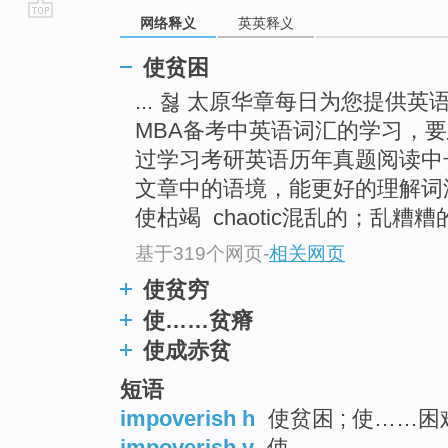
网络释义
英英释义
go
top
使贫困
... 쳟 太原华章每日为您提供
MBA备考中英语词汇的学习，
过学习考研英语历年真题阅读中
文章中的语境，能更好的理解词
使枯竭 ­ chaotic混乱的；乱糟糟的 
基于319个网页
-
相关网页
使贫穷
使……贫瘠
使成赤贫
短语
impoverish h
使贫困 ; 使……困
impoverish v
使