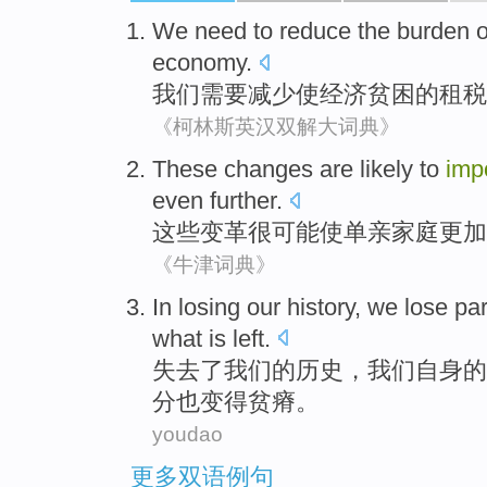
We
need to
reduce
the
burden
o
economy
.
我们
需要
减少
使经济贫困
的
租税
《柯林斯英汉双解大词典》
These
changes
are likely
to
imp
even further.
这些
变革
很
可能
使
单亲家庭更加
《牛津词典》
In
losing
our
history
,
we
lose
par
what is left
.
失去
了
我们
的
历史
，
我们
自身
的
分也变得
贫瘠
。
youdao
更多双语例句