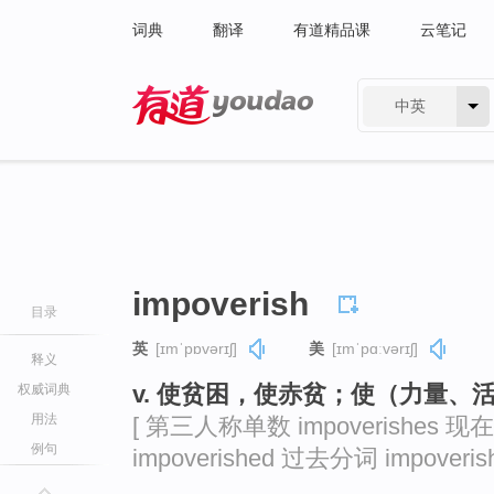
词典
翻译
有道精品课
云笔记
中英
有道 - 网易旗下搜索
impoverish
目录
英
[ɪmˈpɒvərɪʃ]
美
[ɪmˈpɑːvərɪʃ]
释义
v. 使贫困，使赤贫；使（力量、
权威词典
用法
[ 第三人称单数 impoverishes 现在
例句
impoverished 过去分词 impoverish